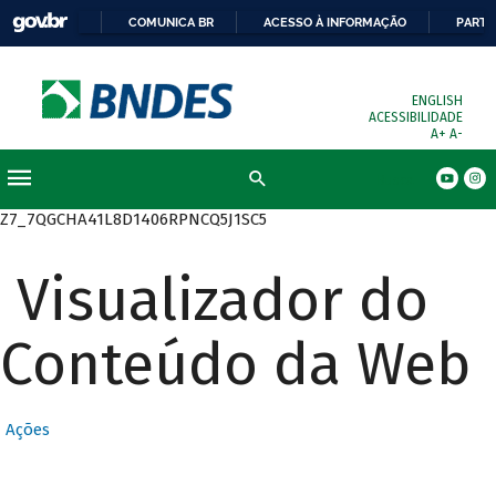
COMUNICA BR
ACESSO À INFORMAÇÃO
PARTI
ENGLISH
ACESSIBILIDADE
A+
A-
Busca
Z7_7QGCHA41L8D1406RPNCQ5J1SC5
Visualizador do
Conteúdo da Web
Ações