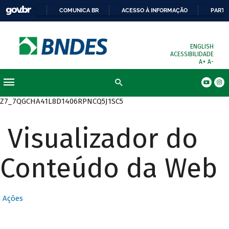
COMUNICA BR
ACESSO À INFORMAÇÃO
PARTI
ENGLISH
ACESSIBILIDADE
A+
A-
Busca
Z7_7QGCHA41L8D1406RPNCQ5J1SC5
Visualizador do
Conteúdo da Web
Ações