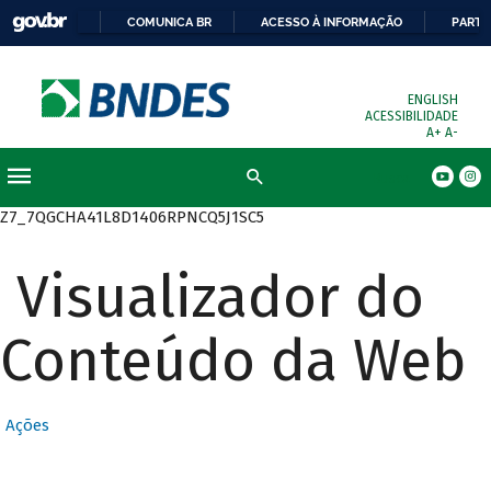
COMUNICA BR
ACESSO À INFORMAÇÃO
PARTI
ENGLISH
ACESSIBILIDADE
A+
A-
Busca
Z7_7QGCHA41L8D1406RPNCQ5J1SC5
Visualizador do
Conteúdo da Web
Ações