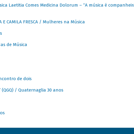
ica Laetitia Comes Medicina Dolorum – “A música é companheir
A E CAMILA FRESCA / Mulheres na Música
s
as de Música
ncontro de dois
(QGQ) / Quaternaglia 30 anos
nos