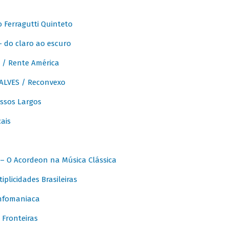
Ferragutti Quinteto
- do claro ao escuro
/ Rente América
LVES / Reconvexo
sos Largos
ais
 O Acordeon na Música Clássica
licidades Brasileiras
nfomaniaca
Fronteiras