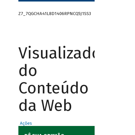
Z7_7QGCHA41L8D1406RPNCQ5J1SS3
Visualizador
do
Conteúdo
da Web
Ações