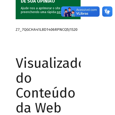
DÊ SUA OPINIÃO
Ajude-nos a aprimorar o site do BNDES
preenchendo uma rápida
pesquisa
.
Z7_7QGCHA41L8D1406RPNCQ5J1S20
Visualizador
do
Conteúdo
da Web