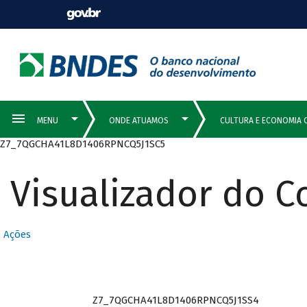
Z7_7QGCHA41L8D1406RPNCQ5J1SC5
Visualizador do 
Ações
Z7_7QGCHA41L8D1406RPNCQ5J1SS4