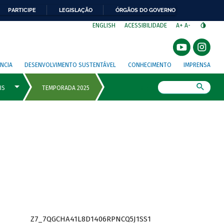
PARTICIPE
LEGISLAÇÃO
ÓRGÃOS DO GOVERNO
⁣
ENGLISH
ACESSIBILIDADE
A+
A-
NCIA
DESENVOLVIMENTO SUSTENTÁVEL
CONHECIMENTO
IMPRENSA
Busca
Z7_7QGCHA41L8D1406RPNCQ5J1SS1