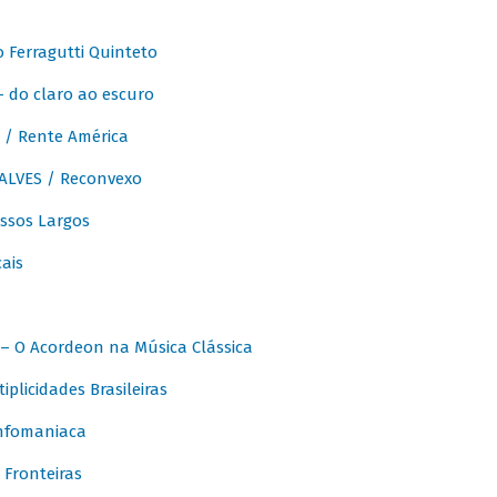
Ferragutti Quinteto
- do claro ao escuro
/ Rente América
LVES / Reconvexo
sos Largos
ais
 O Acordeon na Música Clássica
licidades Brasileiras
nfomaniaca
Fronteiras