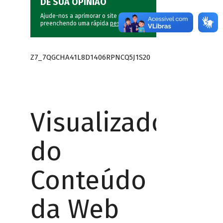
DÊ SUA OPINIÃO
Ajude-nos a aprimorar o site do BNDES
preenchendo uma rápida
pesquisa
.
Z7_7QGCHA41L8D1406RPNCQ5J1S20
Visualizador
do
Conteúdo
da Web