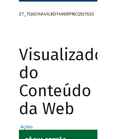
Z7_7QGCHA41L8D1406RPNCQ5J1SS3
Visualizador
do
Conteúdo
da Web
Ações