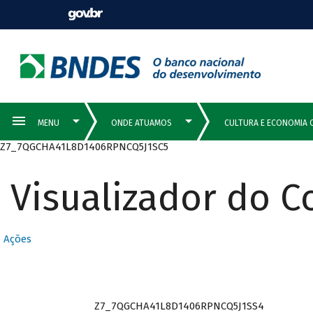
Z7_7QGCHA41L8D1406RPNCQ5J1SC5
Visualizador do 
Ações
Z7_7QGCHA41L8D1406RPNCQ5J1SS4