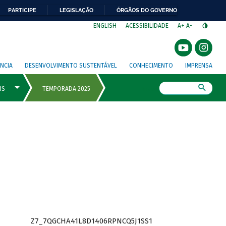
PARTICIPE
LEGISLAÇÃO
ÓRGÃOS DO GOVERNO
⁣
ENGLISH
ACESSIBILIDADE
A+
A-
NCIA
DESENVOLVIMENTO SUSTENTÁVEL
CONHECIMENTO
IMPRENSA
Busca
Z7_7QGCHA41L8D1406RPNCQ5J1SS1