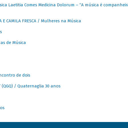
ica Laetitia Comes Medicina Dolorum – “A música é companheir
A E CAMILA FRESCA / Mulheres na Música
s
as de Música
ncontro de dois
(QGQ) / Quaternaglia 30 anos
nos