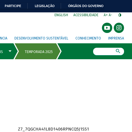
PARTICIPE
LEGISLAÇÃO
ÓRGÃOS DO GOVERNO
⁣
ENGLISH
ACESSIBILIDADE
A+
A-
NCIA
DESENVOLVIMENTO SUSTENTÁVEL
CONHECIMENTO
IMPRENSA
Busca
Z7_7QGCHA41L8D1406RPNCQ5J1SS1