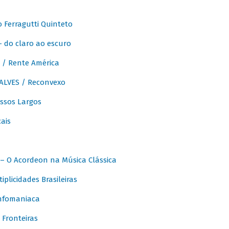
Ferragutti Quinteto
- do claro ao escuro
/ Rente América
LVES / Reconvexo
sos Largos
ais
 O Acordeon na Música Clássica
licidades Brasileiras
nfomaniaca
Fronteiras