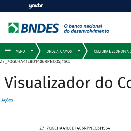
Z7_7QGCHA41L8D1406RPNCQ5J1SC5
Visualizador do 
Ações
Z7_7QGCHA41L8D1406RPNCQ5J1SS4