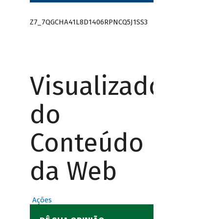
Z7_7QGCHA41L8D1406RPNCQ5J1SS3
Visualizador
do
Conteúdo
da Web
Ações