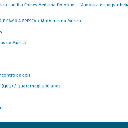
ica Laetitia Comes Medicina Dolorum – “A música é companheir
A E CAMILA FRESCA / Mulheres na Música
s
as de Música
ncontro de dois
(QGQ) / Quaternaglia 30 anos
nos