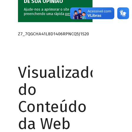
DÊ SUA OPINIÃO
Ajude-nos a aprimorar o site do BNDES
preenchendo uma rápida
pesquisa
.
Z7_7QGCHA41L8D1406RPNCQ5J1S20
Visualizador
do
Conteúdo
da Web