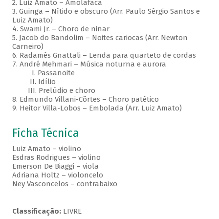
2. Luiz Amato – Amolafaca
3. Guinga – Nítido e obscuro (Arr. Paulo Sérgio Santos e
Luiz Amato)
4. Swami Jr. – Choro de ninar
5. Jacob do Bandolim – Noites cariocas (Arr. Newton
Carneiro)
6. Radamés Gnattali – Lenda para quarteto de cordas
7. André Mehmari – Música noturna e aurora
I. Passanoite
II. Idílio
III. Prelúdio e choro
8. Edmundo Villani-Côrtes – Choro patético
9. Heitor Villa-Lobos – Embolada (Arr. Luiz Amato)
Ficha Técnica
Luiz Amato – violino
Esdras Rodrigues – violino
Emerson De Biaggi – viola
Adriana Holtz – violoncelo
Ney Vasconcelos – contrabaixo
Classificação:
LIVRE