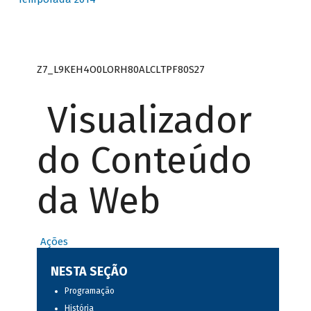
Z7_L9KEH4O0LORH80ALCLTPF80S27
Visualizador
do Conteúdo
da Web
Ações
NESTA SEÇÃO
Programação
História