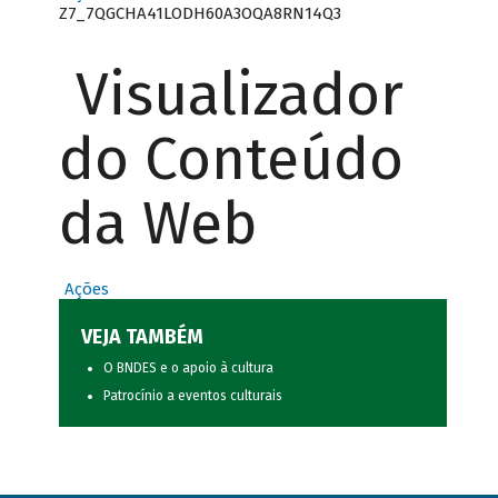
Z7_7QGCHA41LODH60A3OQA8RN14Q3
Visualizador
do Conteúdo
da Web
Ações
VEJA TAMBÉM
O BNDES e o apoio à cultura
Patrocínio a eventos culturais