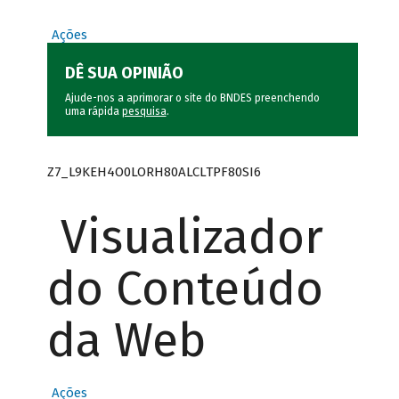
Ações
DÊ SUA OPINIÃO
Ajude-nos a aprimorar o site do BNDES preenchendo
uma rápida
pesquisa
.
Z7_L9KEH4O0LORH80ALCLTPF80SI6
Visualizador
do Conteúdo
da Web
Ações