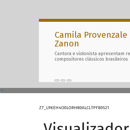
Camila Provenzale 
Zanon
Cantora e violonista apresentam r
compositores clássicos brasileiros
Z7_L9KEH4O0LORH80ALCLTPF80S21
Visualizado