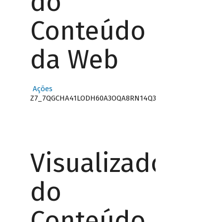
do
Conteúdo
da Web
Ações
Z7_7QGCHA41LODH60A3OQA8RN14Q3
Visualizador
do
Conteúdo