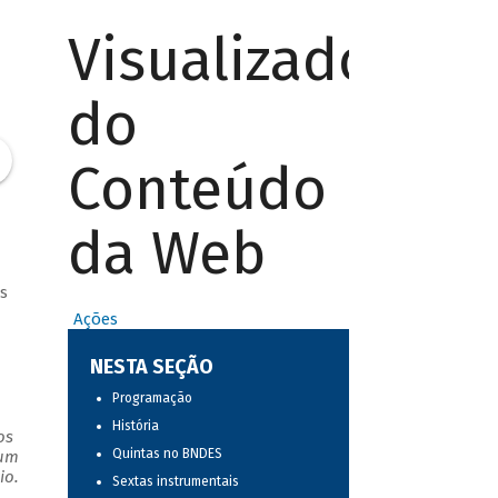
Visualizador
do
Conteúdo
da Web
s
Ações
NESTA SEÇÃO
Programação
História
os
Quintas no BNDES
 um
io.
Sextas instrumentais