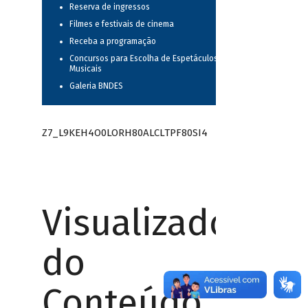
Reserva de ingressos
Filmes e festivais de cinema
Receba a programação
Concursos para Escolha de Espetáculos
Musicais
Galeria BNDES
Z7_L9KEH4O0LORH80ALCLTPF80SI4
Visualizador
do
Conteúdo