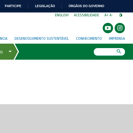
PARTICIPE
LEGISLAÇÃO
ÓRGÃOS DO GOVERNO
⁣
ENGLISH
ACESSIBILIDADE
A+
A-
NCIA
DESENVOLVIMENTO SUSTENTÁVEL
CONHECIMENTO
IMPRENSA
Busca
gem de tela