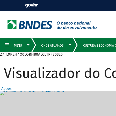
Z7_L9KEH4O0LORH80ALCLTPF80S20
Visualizador do 
Ações
Destaques Prin