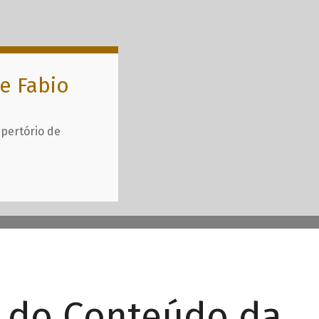
e Fabio
epertório de
r do Conteúdo da