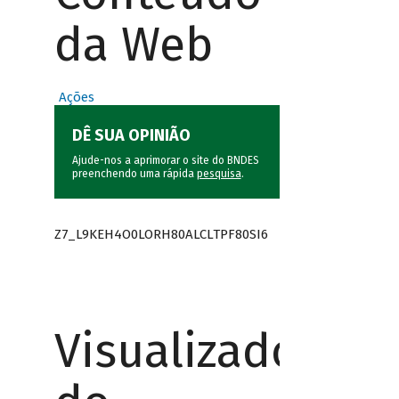
da Web
Ações
DÊ SUA OPINIÃO
Ajude-nos a aprimorar o site do BNDES
preenchendo uma rápida
pesquisa
.
Z7_L9KEH4O0LORH80ALCLTPF80SI6
Visualizador