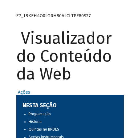
Z7_L9KEH4O0LORH80ALCLTPF80S27
Visualizador
do Conteúdo
da Web
Ações
NESTA SEÇÃO
Programação
História
Quintas no BNDES
Sextas instrumentais