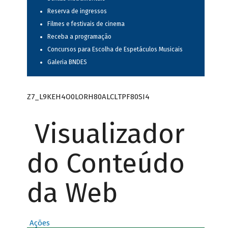
Reserva de ingressos
Filmes e festivais de cinema
Receba a programação
Concursos para Escolha de Espetáculos Musicais
Galeria BNDES
Z7_L9KEH4O0LORH80ALCLTPF80SI4
Visualizador
do Conteúdo
da Web
Ações