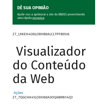
DÊ SUA OPINIÃO
Ajude-nos a aprimorar o site do BNDES preenchendo
uma rápida
pesquisa
.
Z7_L9KEH4O0LORH80ALCLTPF80SI6
Visualizador
do Conteúdo
da Web
Ações
Z7_7QGCHA41LODH60A3OQA8RN14Q3