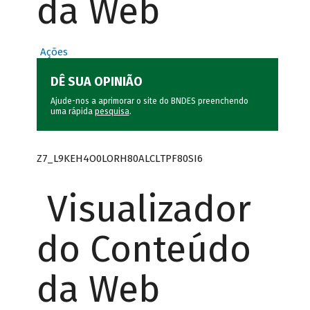
da Web
Ações
DÊ SUA OPINIÃO
Ajude-nos a aprimorar o site do BNDES preenchendo
uma rápida
pesquisa
.
Z7_L9KEH4O0LORH80ALCLTPF80SI6
Visualizador
do Conteúdo
da Web