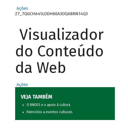
Ações
Z7_7QGCHA41LODH60A3OQA8RN14Q3
Visualizador
do Conteúdo
da Web
Ações
VEJA TAMBÉM
O BNDES e o apoio à cultura
Patrocínio a eventos culturais