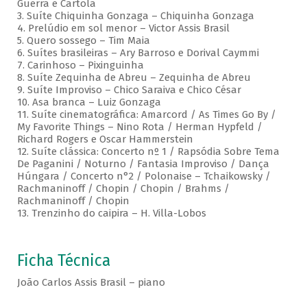
Guerra e Cartola
3. Suíte Chiquinha Gonzaga – Chiquinha Gonzaga
4. Prelúdio em sol menor – Victor Assis Brasil
5. Quero sossego – Tim Maia
6. Suítes brasileiras – Ary Barroso e Dorival Caymmi
7. Carinhoso – Pixinguinha
8. Suíte Zequinha de Abreu – Zequinha de Abreu
9. Suíte Improviso – Chico Saraiva e Chico César
10. Asa branca – Luiz Gonzaga
11. Suíte cinematográfica: Amarcord / As Times Go By /
My Favorite Things – Nino Rota / Herman Hypfeld /
Richard Rogers e Oscar Hammerstein
12. Suíte clássica: Concerto nº 1 / Rapsódia Sobre Tema
De Paganini / Noturno / Fantasia Improviso / Dança
Húngara / Concerto n°2 / Polonaise – Tchaikowsky /
Rachmaninoff / Chopin / Chopin / Brahms /
Rachmaninoff / Chopin
13. Trenzinho do caipira – H. Villa-Lobos
Ficha Técnica
João Carlos Assis Brasil – piano