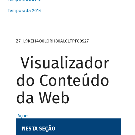
Temporada 2014
Z7_L9KEH4O0LORH80ALCLTPF80S27
Visualizador
do Conteúdo
da Web
Ações
NESTA SEÇÃO