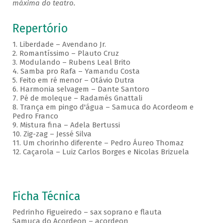
máxima do teatro.
Repertório
1. Liberdade – Avendano Jr.
2. Romantíssimo – Plauto Cruz
3. Modulando – Rubens Leal Brito
4. Samba pro Rafa – Yamandu Costa
5. Feito em ré menor – Otávio Dutra
6. Harmonia selvagem – Dante Santoro
7. Pé de moleque – Radamés Gnattali
8. Trança em pingo d'água – Samuca do Acordeom e
Pedro Franco
9. Mistura fina – Adela Bertussi
10. Zig-zag – Jessé Silva
11. Um chorinho diferente – Pedro Áureo Thomaz
12. Caçarola – Luiz Carlos Borges e Nicolas Brizuela
Ficha Técnica
Pedrinho Figueiredo – sax soprano e flauta
Samuca do Acordeon – acordeon