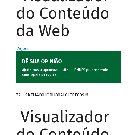
do Conteúdo
da Web
Ações
DÊ SUA OPINIÃO
Ajude-nos a aprimorar o site do BNDES preenchendo
uma rápida
pesquisa
.
Z7_L9KEH4O0LORH80ALCLTPF80SI6
Visualizador
do Conteúdo