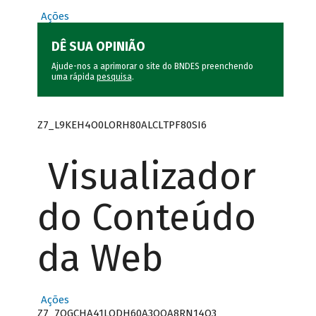
Ações
DÊ SUA OPINIÃO
Ajude-nos a aprimorar o site do BNDES preenchendo
uma rápida
pesquisa
.
Z7_L9KEH4O0LORH80ALCLTPF80SI6
Visualizador
do Conteúdo
da Web
Ações
Z7_7QGCHA41LODH60A3OQA8RN14Q3