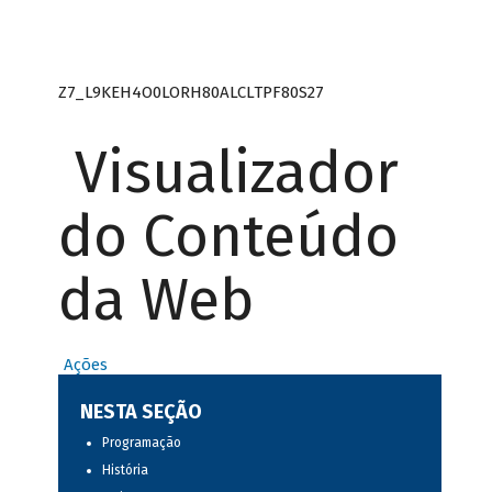
Z7_L9KEH4O0LORH80ALCLTPF80S27
Visualizador
do Conteúdo
da Web
Ações
NESTA SEÇÃO
Programação
História