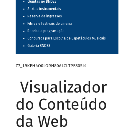
Quintas no BNDES
Sextas instrumentais
Reserva de ingressos
Filmes e festivais de cinema
Receba a programação
Concursos para Escolha de Espetáculos Musicais
Galeria BNDES
Z7_L9KEH4O0LORH80ALCLTPF80SI4
Visualizador
do Conteúdo
da Web