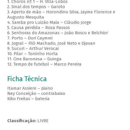
1. Choros nº 1 – H. Villa-Lobos
2. Sinal dos tempos – Garoto
3. Aperto de mão – Horondino Silva, Jayme Florence e
Augusto Mesquita
4. Samba pro Luizão Maia – Cláudio Jorge
5. Causa perdida – Rosa Passos
6. Senhoras do Amazonas – João Bosco e Belchior
7. Porto – Dori Caymmi
8. Jogral – Filó Machado, José Neto e Djavan
9. Sucuri – Arthur Verocai
10. Pilar – Toninho Horta
11. Cine Baronesa – Guinga
12. Tempo de futebol – Marco Pereira
Ficha Técnica
Itamar Assiere – piano
Ney Conceição – contrabaixo
Kiko Freitas – bateria
Classificação:
LIVRE