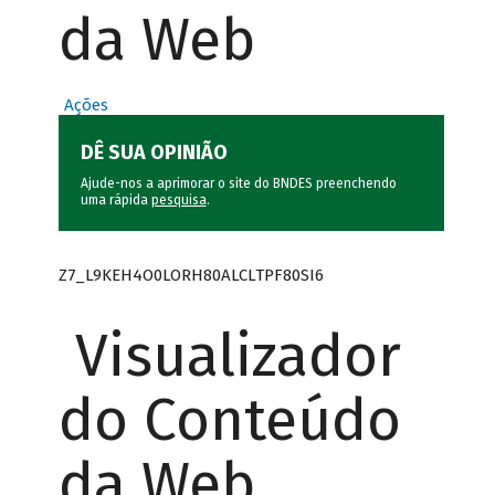
da Web
Ações
DÊ SUA OPINIÃO
Ajude-nos a aprimorar o site do BNDES preenchendo
uma rápida
pesquisa
.
Z7_L9KEH4O0LORH80ALCLTPF80SI6
Visualizador
do Conteúdo
da Web