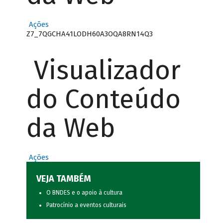
Ações
Z7_7QGCHA41LODH60A3OQA8RN14Q3
Visualizador
do Conteúdo
da Web
Ações
VEJA TAMBÉM
O BNDES e o apoio à cultura
Patrocínio a eventos culturais