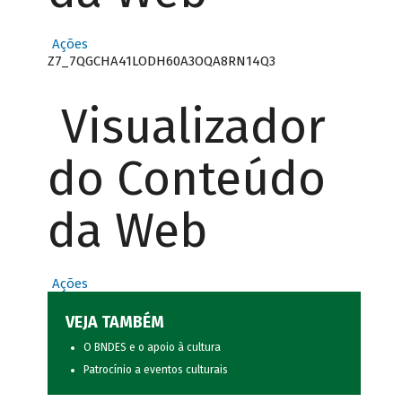
Ações
Z7_7QGCHA41LODH60A3OQA8RN14Q3
Visualizador
do Conteúdo
da Web
Ações
VEJA TAMBÉM
O BNDES e o apoio à cultura
Patrocínio a eventos culturais