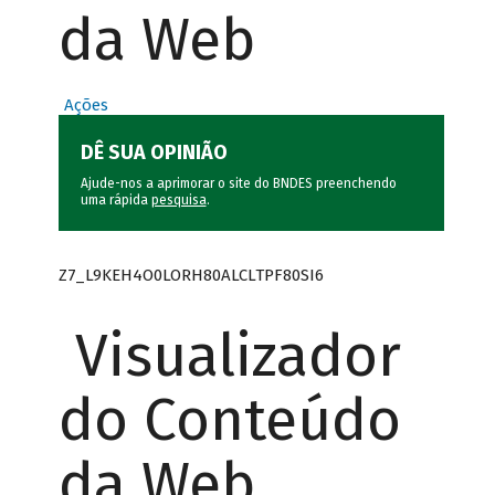
da Web
Ações
DÊ SUA OPINIÃO
Ajude-nos a aprimorar o site do BNDES preenchendo
uma rápida
pesquisa
.
Z7_L9KEH4O0LORH80ALCLTPF80SI6
Visualizador
do Conteúdo
da Web