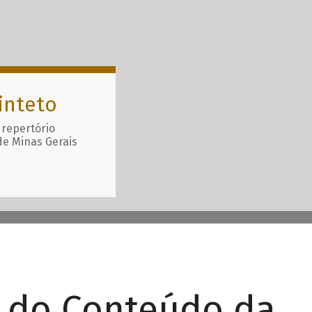
inteto
 repertório
de Minas Gerais
r do Conteúdo da