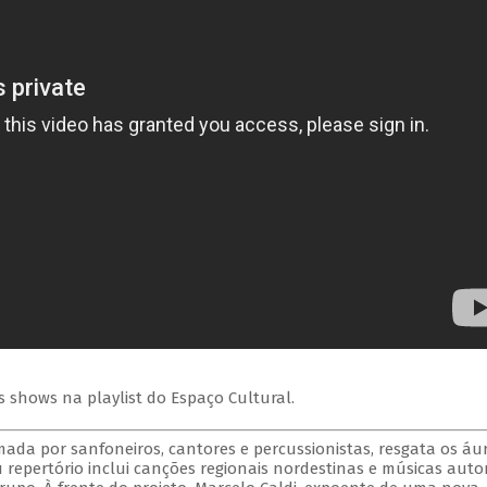
s shows na playlist do Espaço Cultural.
mada por sanfoneiros, cantores e percussionistas, resgata os áu
 repertório inclui canções regionais nordestinas e músicas autor