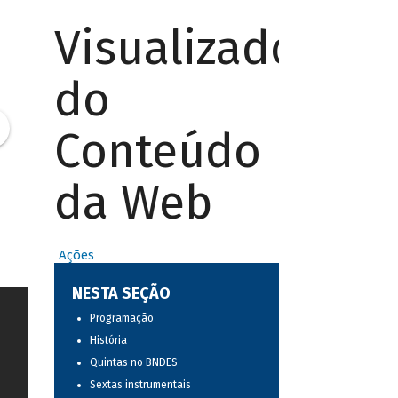
Visualizador
do
Conteúdo
da Web
Ações
NESTA SEÇÃO
Programação
História
Quintas no BNDES
Sextas instrumentais