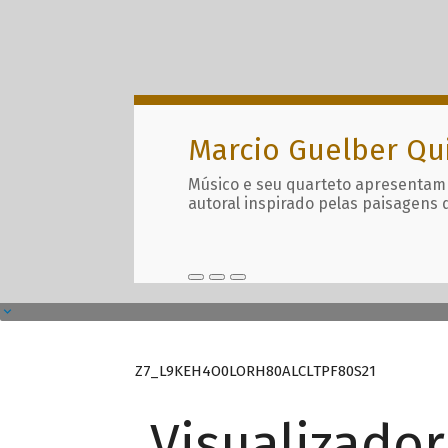
Marcio Guelber Qu
Músico e seu quarteto apresentam
autoral inspirado pelas paisagens 
Z7_L9KEH4O0LORH80ALCLTPF80S21
Visualizado