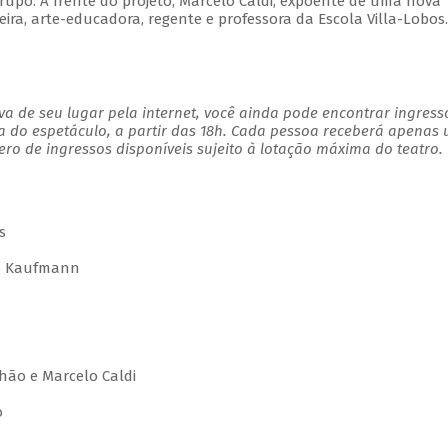
rupo. À frente do projeto, Marcelo Caldi, expoente de uma nova
ira, arte-educadora, regente e professora da Escola Villa-Lobos.
a de seu lugar pela internet, você ainda pode encontrar ingress
a do espetáculo, a partir das 18h. Cada pessoa receberá apenas
o de ingressos disponíveis sujeito à lotação máxima do teatro.
s
ho Kaufmann
hão e Marcelo Caldi
o