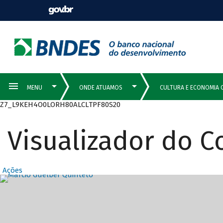
Z7_L9KEH4O0LORH80ALCLTPF80S20
Visualizador do 
Ações
Destaques Prin