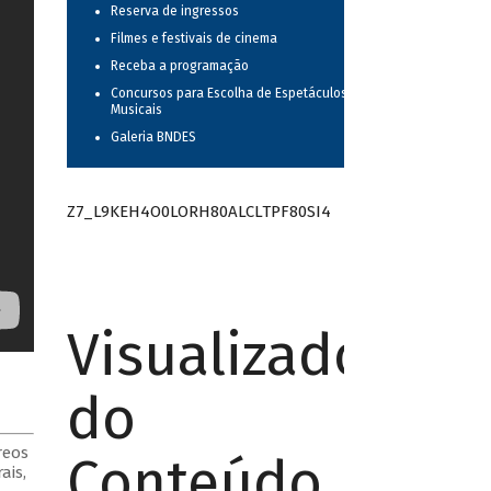
Reserva de ingressos
Filmes e festivais de cinema
Receba a programação
Concursos para Escolha de Espetáculos
Musicais
Galeria BNDES
Z7_L9KEH4O0LORH80ALCLTPF80SI4
Visualizador
do
reos
Conteúdo
ais,