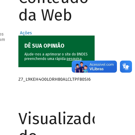
da Web
Ações
os
 um
DÊ SUA OPINIÃO
Ajude-nos a aprimorar o site do BNDES
preenchendo uma rápida
pesquisa
.
Z7_L9KEH4O0LORH80ALCLTPF80SI6
Visualizador