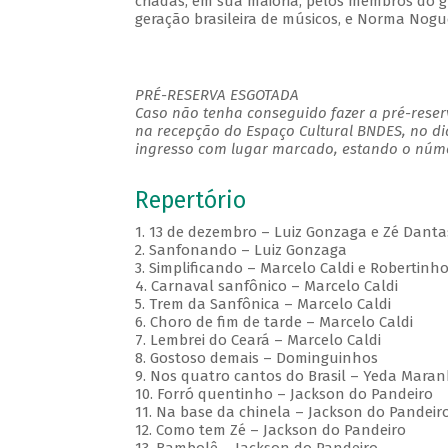
criadas, em sua maioria, pelos membros do g
geração brasileira de músicos, e Norma Nogue
PRÉ-RESERVA ESGOTADA
Caso não tenha conseguido fazer a pré-reserv
na recepção do Espaço Cultural BNDES, no di
ingresso com lugar marcado, estando o númer
Repertório
1. 13 de dezembro – Luiz Gonzaga e Zé Danta
2. Sanfonando – Luiz Gonzaga
3. Simplificando – Marcelo Caldi e Robertin
4. Carnaval sanfônico – Marcelo Caldi
5. Trem da Sanfônica – Marcelo Caldi
6. Choro de fim de tarde – Marcelo Caldi
7. Lembrei do Ceará – Marcelo Caldi
8. Gostoso demais – Dominguinhos
9. Nos quatro cantos do Brasil – Yeda Maran
10. Forró quentinho – Jackson do Pandeiro
11. Na base da chinela – Jackson do Pandeir
12. Como tem Zé – Jackson do Pandeiro