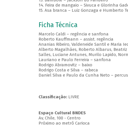
13. Bambolê – Jackson do Pandeiro
14. Feira de mangaio – Sivuca e Glorinha Gad
15. Asa branca – Luiz Gonzaga e Humberto Te
Ficha Técnica
Marcelo Caldi – regência e sanfona
Roberto Kauffmann – assist. regência
Ananias Ribeiro, Valdeneide Santil e Maria I
Alberto Magalhães, Roberto Albarus, Beatriz G
Salles, Luciane Antunes, Murilo Lapido, Nor
Lauriano e Paulo Ferreira – sanfona
Rodrigo Abramovitz – baixo
Rodrigo Costa e Silva – rabeca
Daniel Silva e Paulo da Cunha Neto – percu
Classificação:
LIVRE
Espaço Cultural BNDES
Av, Chile, 100 - Centro
Próximo ao metrô Carioca