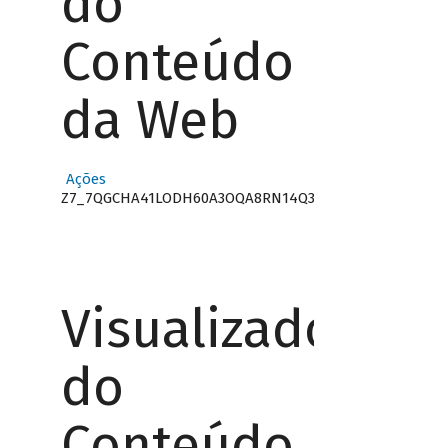
do
Conteúdo
da Web
Ações
Z7_7QGCHA41LODH60A3OQA8RN14Q3
Visualizador
do
Conteúdo