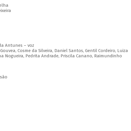
elha
ixeira
eda Antunes – voz
ouvea, Cosme da Silveira, Daniel Santos, Gentil Cordeiro, Luiza
ma Nogueira, Pedrita Andrade, Priscila Canano, Raimundinho
ssão