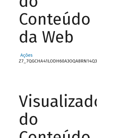
do
Conteúdo
da Web
Ações
Z7_7QGCHA41LODH60A3OQA8RN14Q3
Visualizador
do
Conteúdo