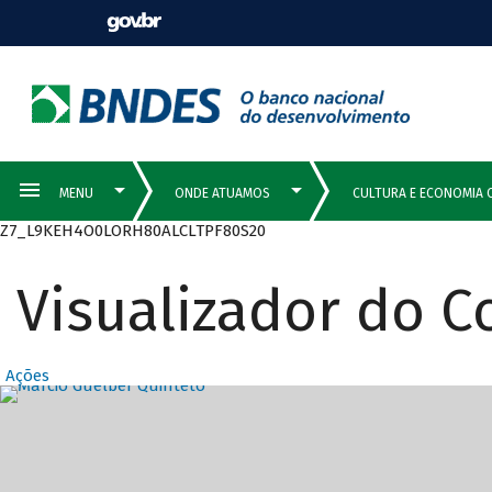
Z7_L9KEH4O0LORH80ALCLTPF80S20
Visualizador do 
Ações
Destaques Prin