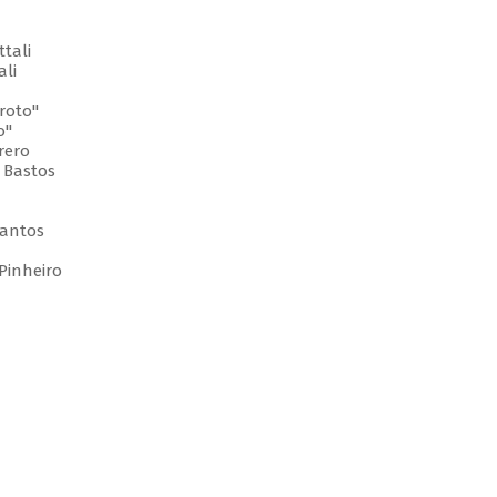
tali
ali
roto"
o"
rero
 Bastos
Santos
Pinheiro