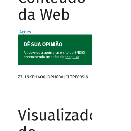
da Web
Ações
DÊ SUA OPINIÃO
Ajude-nos a aprimorar o site do BNDES
preenchendo uma rápida
pesquisa
.
Z7_L9KEH4O0LORH80ALCLTPF80SI6
Visualizador