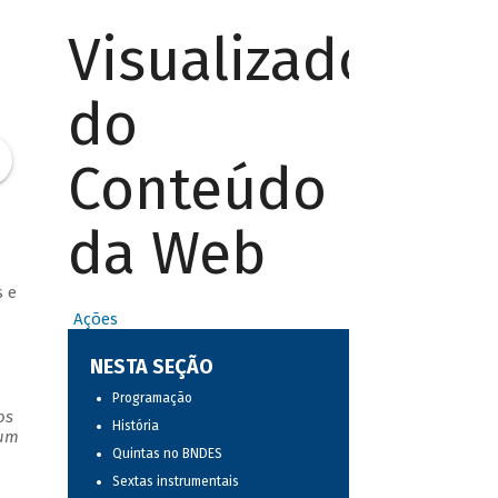
Visualizador
do
Conteúdo
da Web
 e
Ações
NESTA SEÇÃO
Programação
os
História
 um
Quintas no BNDES
Sextas instrumentais