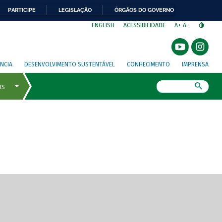
PARTICIPE
LEGISLAÇÃO
ÓRGÃOS DO GOVERNO
⁣
ENGLISH
ACESSIBILIDADE
A+
A-
NCIA
DESENVOLVIMENTO SUSTENTÁVEL
CONHECIMENTO
IMPRENSA
Busca
gem de tela