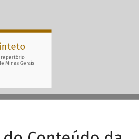
inteto
 repertório
de Minas Gerais
r do Conteúdo da