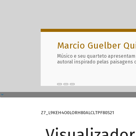
Marcio Guelber Qu
Músico e seu quarteto apresentam
autoral inspirado pelas paisagens 
Z7_L9KEH4O0LORH80ALCLTPF80S21
Visualizado