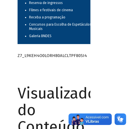
Reserva de ingressos
Filmes e festivais de cinema
Receba a programação
Concursos para Escolha de Espetáculos
Musicais
Galeria BNDES
Z7_L9KEH4O0LORH80ALCLTPF80SI4
Visualizador
do
Conteúdo