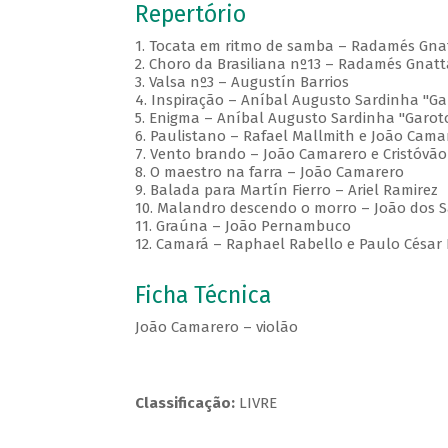
Repertório
1. Tocata em ritmo de samba – Radamés Gnat
2. Choro da Brasiliana nº13 – Radamés Gnatt
3. Valsa nº3 – Augustín Barrios
4. Inspiração – Aníbal Augusto Sardinha "Ga
5. Enigma – Aníbal Augusto Sardinha "Garot
6. Paulistano – Rafael Mallmith e João Cama
7. Vento brando – João Camarero e Cristóvão
8. O maestro na farra – João Camarero
9. Balada para Martín Fierro – Ariel Ramirez
10. Malandro descendo o morro – João dos 
11. Graúna – João Pernambuco
12. Camará – Raphael Rabello e Paulo César 
Ficha Técnica
João Camarero – violão
Classificação:
LIVRE