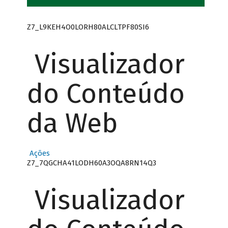
Z7_L9KEH4O0LORH80ALCLTPF80SI6
Visualizador
do Conteúdo
da Web
Ações
Z7_7QGCHA41LODH60A3OQA8RN14Q3
Visualizador