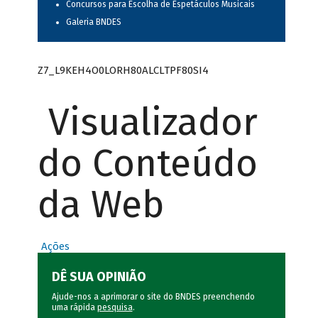
Concursos para Escolha de Espetáculos Musicais
Galeria BNDES
Z7_L9KEH4O0LORH80ALCLTPF80SI4
Visualizador
do Conteúdo
da Web
Ações
DÊ SUA OPINIÃO
Ajude-nos a aprimorar o site do BNDES preenchendo
uma rápida
pesquisa
.