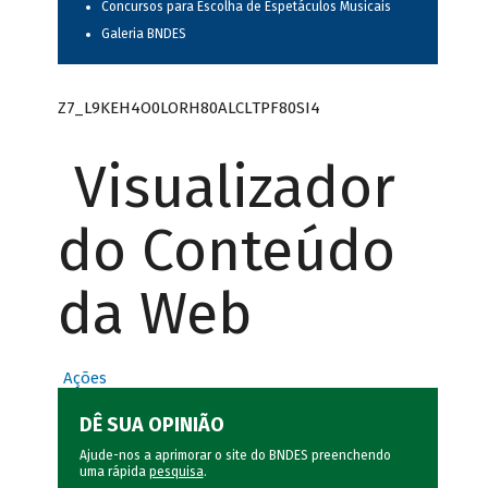
Concursos para Escolha de Espetáculos Musicais
Galeria BNDES
Z7_L9KEH4O0LORH80ALCLTPF80SI4
Visualizador
do Conteúdo
da Web
Ações
DÊ SUA OPINIÃO
Ajude-nos a aprimorar o site do BNDES preenchendo
uma rápida
pesquisa
.