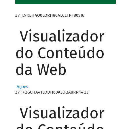
Z7_L9KEH4O0LORH80ALCLTPF80SI6
Visualizador
do Conteúdo
da Web
Ações
Z7_7QGCHA41LODH60A3OQA8RN14Q3
Visualizador