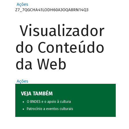
Ações
Z7_7QGCHA41LODH60A3OQA8RN14Q3
Visualizador
do Conteúdo
da Web
Ações
VEJA TAMBÉM
O BNDES e o apoio à cultura
Patrocínio a eventos culturais