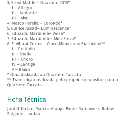
3. Ernst Mahle – Quarteto 2015*
I – Allegro
II – Andante
III – Vivo
4. Marco Pereira – Coroado*
5. Clarice Assad– Luminescence*
6. Eduardo Martinelli– Valsa*
7. Eduardo Martinelli – Mini-Frevo*
8. E. Villani-Côrtes – Cinco Miniaturas Brasileiras**
I – Prelúdio
II – Toada
III – Choro
IV – Cantiga
V – Baião
* Obra dedicada ao Quarteto Toccata
** Transcrição realizada pelo próprio compositor para o
Quarteto Toccata
Ficha Técnica
Jardel Tartari, Marcos Araújo, Pieter Rahmeier e Rafael
Salgado – violão