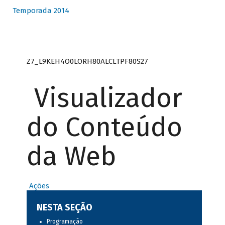
Temporada 2014
Z7_L9KEH4O0LORH80ALCLTPF80S27
Visualizador
do Conteúdo
da Web
Ações
NESTA SEÇÃO
Programação