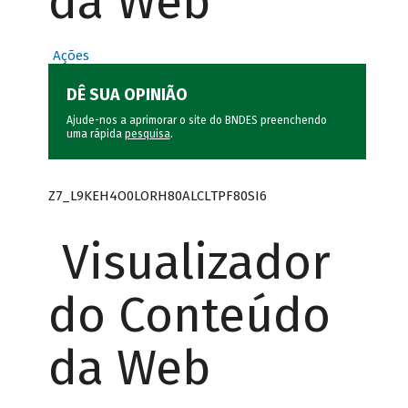
da Web
Ações
DÊ SUA OPINIÃO
Ajude-nos a aprimorar o site do BNDES preenchendo
uma rápida
pesquisa
.
Z7_L9KEH4O0LORH80ALCLTPF80SI6
Visualizador
do Conteúdo
da Web