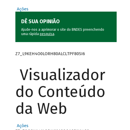
Ações
DÊ SUA OPINIÃO
Ajude-nos a aprimorar o site do BNDES preenchendo
uma rápida
pesquisa
.
Z7_L9KEH4O0LORH80ALCLTPF80SI6
Visualizador
do Conteúdo
da Web
Ações