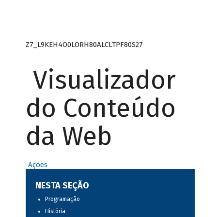
Z7_L9KEH4O0LORH80ALCLTPF80S27
Visualizador
do Conteúdo
da Web
Ações
NESTA SEÇÃO
Programação
História