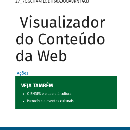
Z7_7QGCHA41LODH60A3OQA8RN14Q3
Visualizador
do Conteúdo
da Web
Ações
VEJA TAMBÉM
O BNDES e o apoio à cultura
Patrocínio a eventos culturais