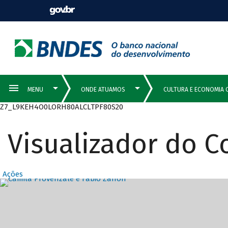
Z7_L9KEH4O0LORH80ALCLTPF80S20
Visualizador do 
Ações
Destaques Prin