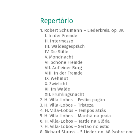
Repertório
1.
Robert Schumann – Liederkreis, op. 39:
I.
In der Fremde
II.
Intermezzo
III.
Waldesgespräch
IV.
Die Stille
V.
Mondnacht
VI.
Schöne Fremde
VII.
Auf einer Burg
VIII.
In der Fremde
IX.
Wehmut
X.
Zwielicht
XI.
Im Walde
XII.
Frühlingsnacht
2.
H. Villa-Lobos – Festim pagão
3.
H. Villa-Lobos – Tristeza
4.
H. Villa-Lobos – Tempos atrás
5.
H. Villa-Lobos – Manhã na praia
6.
H. Villa-Lobos – Tarde na Glória
7.
H. Villa-Lobos – Sertão no estio
8.
Richard Stauss – 5 Lieder, op. 48 (sobre po