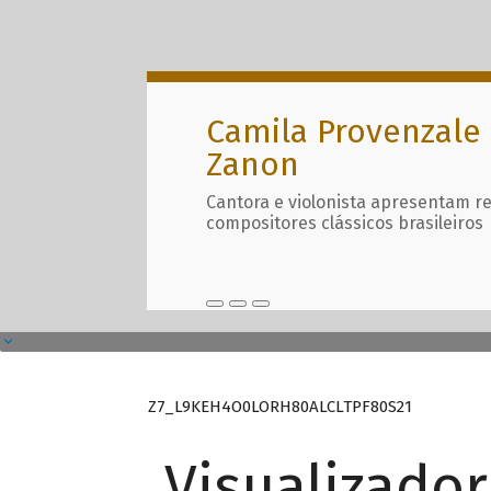
Camila Provenzale 
Zanon
Cantora e violonista apresentam r
compositores clássicos brasileiros
Z7_L9KEH4O0LORH80ALCLTPF80S21
Visualizado