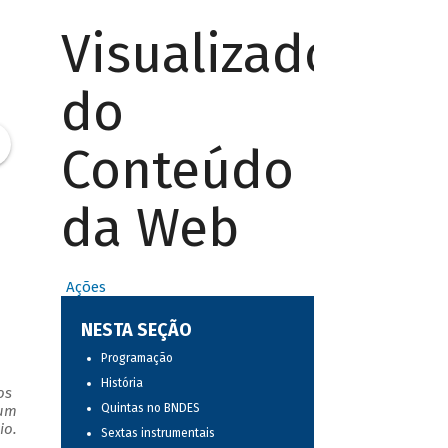
Visualizador
do
Conteúdo
da Web
Ações
NESTA SEÇÃO
Programação
História
os
Quintas no BNDES
 um
io.
Sextas instrumentais