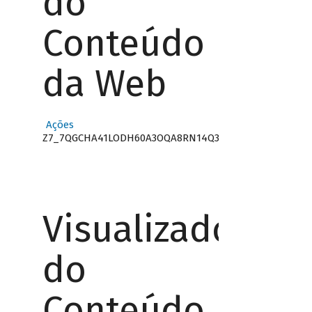
do
Conteúdo
da Web
Ações
Z7_7QGCHA41LODH60A3OQA8RN14Q3
Visualizador
do
Conteúdo