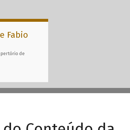
e Fabio
epertório de
r do Conteúdo da