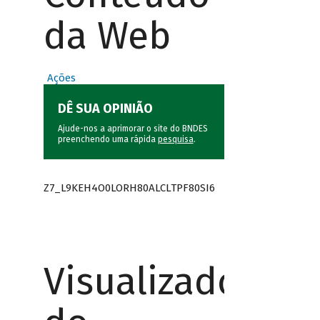
da Web
Ações
DÊ SUA OPINIÃO
Ajude-nos a aprimorar o site do BNDES
preenchendo uma rápida
pesquisa
.
Z7_L9KEH4O0LORH80ALCLTPF80SI6
Visualizador