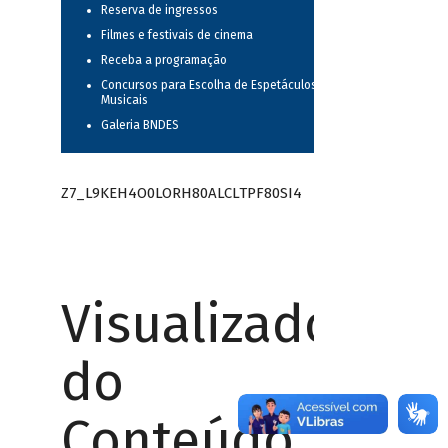
Reserva de ingressos
Filmes e festivais de cinema
Receba a programação
Concursos para Escolha de Espetáculos
Musicais
Galeria BNDES
Z7_L9KEH4O0LORH80ALCLTPF80SI4
Visualizador
do
Conteúdo