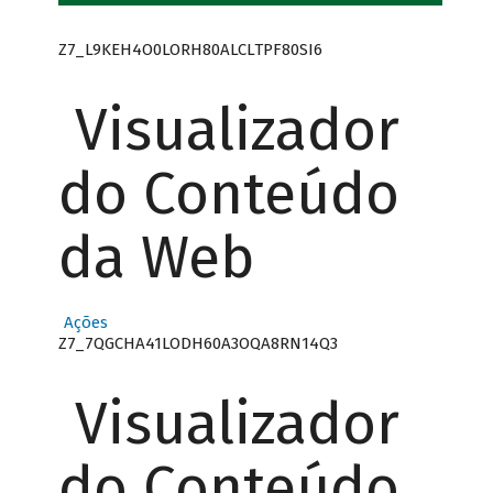
Z7_L9KEH4O0LORH80ALCLTPF80SI6
Visualizador
do Conteúdo
da Web
Ações
Z7_7QGCHA41LODH60A3OQA8RN14Q3
Visualizador
do Conteúdo