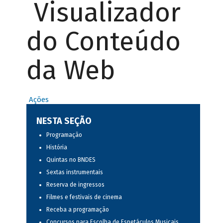
Visualizador
do Conteúdo
da Web
Ações
NESTA SEÇÃO
Programação
História
Quintas no BNDES
Sextas instrumentais
Reserva de ingressos
Filmes e festivais de cinema
Receba a programação
Concursos para Escolha de Espetáculos Musicais