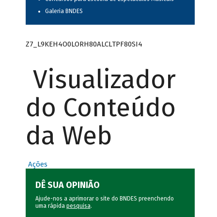
Galeria BNDES
Z7_L9KEH4O0LORH80ALCLTPF80SI4
Visualizador
do Conteúdo
da Web
Ações
DÊ SUA OPINIÃO
Ajude-nos a aprimorar o site do BNDES preenchendo
uma rápida
pesquisa
.