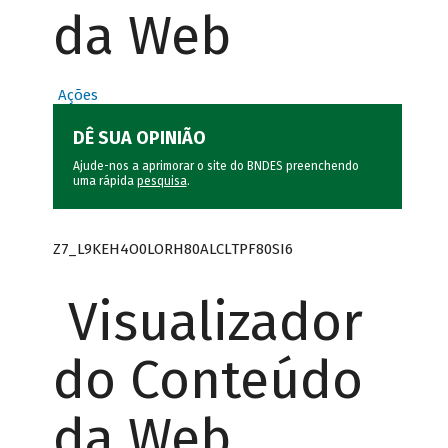
da Web
Ações
DÊ SUA OPINIÃO
Ajude-nos a aprimorar o site do BNDES preenchendo
uma rápida
pesquisa
.
Z7_L9KEH4O0LORH80ALCLTPF80SI6
Visualizador
do Conteúdo
da Web