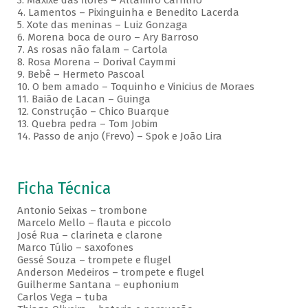
3. Maxixe das flores – Altamiro Carrilho
4. Lamentos – Pixinguinha e Benedito Lacerda
5. Xote das meninas – Luiz Gonzaga
6. Morena boca de ouro – Ary Barroso
7. As rosas não falam – Cartola
8. Rosa Morena – Dorival Caymmi
9. Bebê – Hermeto Pascoal
10. O bem amado – Toquinho e Vinicius de Moraes
11. Baião de Lacan – Guinga
12. Construção – Chico Buarque
13. Quebra pedra – Tom Jobim
14. Passo de anjo (Frevo) – Spok e João Lira
Ficha Técnica
Antonio Seixas – trombone
Marcelo Mello – flauta e piccolo
José Rua – clarineta e clarone
Marco Túlio – saxofones
Gessé Souza – trompete e flugel
Anderson Medeiros – trompete e flugel
Guilherme Santana – euphonium
Carlos Vega – tuba