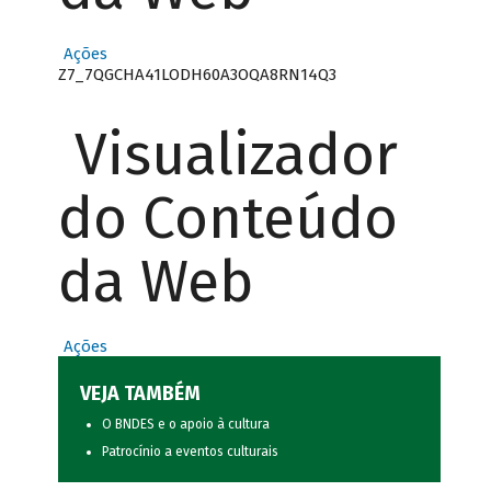
Ações
Z7_7QGCHA41LODH60A3OQA8RN14Q3
Visualizador
do Conteúdo
da Web
Ações
VEJA TAMBÉM
O BNDES e o apoio à cultura
Patrocínio a eventos culturais