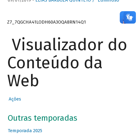
09/01/2019 -
ELIAS BARBOZA QUINTETO / “Luminoso”
Z7_7QGCHA41LODH60A3OQA8RN14Q1
Visualizador do
Conteúdo da
Web
Ações
Outras temporadas
Temporada 2025