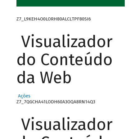
Z7_L9KEH4O0LORH80ALCLTPF80SI6
Visualizador
do Conteúdo
da Web
Ações
Z7_7QGCHA41LODH60A3OQA8RN14Q3
Visualizador