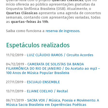
quarta-feira com o projeto
Quartas Clássicas
, que no
início oferecia ao público apresentações gratuitas da
Orquestra Sinfônica Brasileira (OSB). Atualmente, o
Quartas Clássicas
apresenta uma agenda de concertos
semanais, contando com apresentações variadas, todas
as
quartas-feiras às 19h
.
Saiba como funciona a
reserva de ingressos
.
Espetáculos realizados
11/12/2019 -
LUIZ CLÁUDIO RAMOS / Circuito Acordes
04/12/2019 -
CAMERATA DE SOLISTAS DA BANDA
FILARMÔNICA DO RIO DE JANEIRO / Do Acetato ao mp3 –
100 Anos de Música Popular Brasileira
27/11/2019 -
ESCUALO ENSEMBLE
13/11/2019 -
ELIANE COELHO / Recital
06/11/2019 -
SACRA VOX / Música, Poesia e Movimento: A
Música Sacra Brasileira em Experiências Poéticas