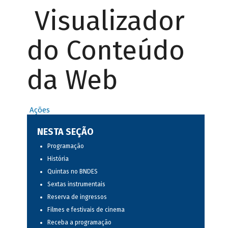
Visualizador
do Conteúdo
da Web
Ações
NESTA SEÇÃO
Programação
História
Quintas no BNDES
Sextas instrumentais
Reserva de ingressos
Filmes e festivais de cinema
Receba a programação