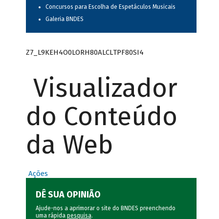
Concursos para Escolha de Espetáculos Musicais
Galeria BNDES
Z7_L9KEH4O0LORH80ALCLTPF80SI4
Visualizador
do Conteúdo
da Web
Ações
DÊ SUA OPINIÃO
Ajude-nos a aprimorar o site do BNDES preenchendo
uma rápida
pesquisa
.