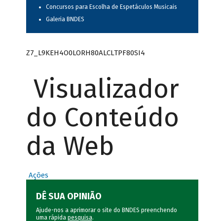
Concursos para Escolha de Espetáculos Musicais
Galeria BNDES
Z7_L9KEH4O0LORH80ALCLTPF80SI4
Visualizador
do Conteúdo
da Web
Ações
DÊ SUA OPINIÃO
Ajude-nos a aprimorar o site do BNDES preenchendo
uma rápida
pesquisa
.