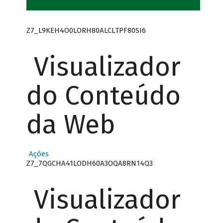
Z7_L9KEH4O0LORH80ALCLTPF80SI6
Visualizador
do Conteúdo
da Web
Ações
Z7_7QGCHA41LODH60A3OQA8RN14Q3
Visualizador