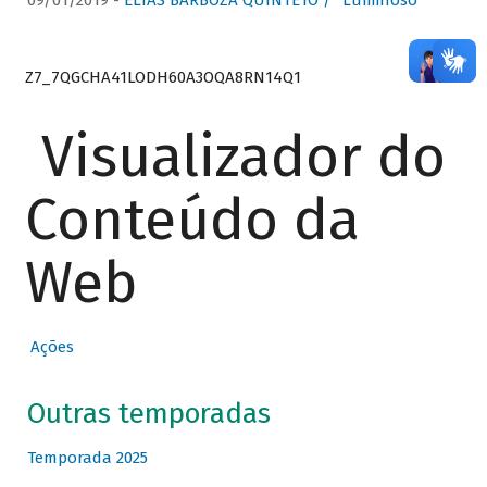
09/01/2019 -
ELIAS BARBOZA QUINTETO / “Luminoso”
Z7_7QGCHA41LODH60A3OQA8RN14Q1
Visualizador do
Conteúdo da
Web
Ações
Outras temporadas
Temporada 2025