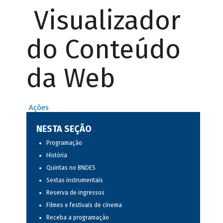
Visualizador
do Conteúdo
da Web
Ações
NESTA SEÇÃO
Programação
História
Quintas no BNDES
Sextas instrumentais
Reserva de ingressos
Filmes e festivais de cinema
Receba a programação