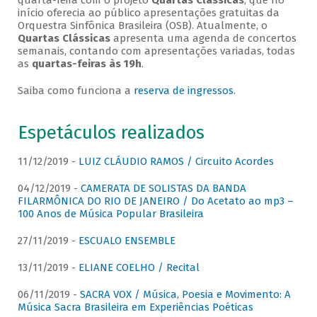
quarta-feira com o projeto
Quartas Clássicas
, que no
início oferecia ao público apresentações gratuitas da
Orquestra Sinfônica Brasileira (OSB). Atualmente, o
Quartas Clássicas
apresenta uma agenda de concertos
semanais, contando com apresentações variadas, todas
as
quartas-feiras às 19h
.
Saiba como funciona a
reserva de ingressos
.
Espetáculos realizados
11/12/2019 -
LUIZ CLÁUDIO RAMOS / Circuito Acordes
04/12/2019 -
CAMERATA DE SOLISTAS DA BANDA
FILARMÔNICA DO RIO DE JANEIRO / Do Acetato ao mp3 –
100 Anos de Música Popular Brasileira
27/11/2019 -
ESCUALO ENSEMBLE
13/11/2019 -
ELIANE COELHO / Recital
06/11/2019 -
SACRA VOX / Música, Poesia e Movimento: A
Música Sacra Brasileira em Experiências Poéticas