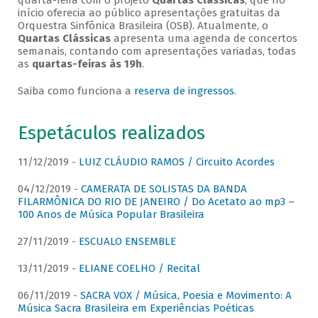
quarta-feira com o projeto
Quartas Clássicas
, que no
início oferecia ao público apresentações gratuitas da
Orquestra Sinfônica Brasileira (OSB). Atualmente, o
Quartas Clássicas
apresenta uma agenda de concertos
semanais, contando com apresentações variadas, todas
as
quartas-feiras às 19h
.
Saiba como funciona a
reserva de ingressos
.
Espetáculos realizados
11/12/2019 -
LUIZ CLÁUDIO RAMOS / Circuito Acordes
04/12/2019 -
CAMERATA DE SOLISTAS DA BANDA
FILARMÔNICA DO RIO DE JANEIRO / Do Acetato ao mp3 –
100 Anos de Música Popular Brasileira
27/11/2019 -
ESCUALO ENSEMBLE
13/11/2019 -
ELIANE COELHO / Recital
06/11/2019 -
SACRA VOX / Música, Poesia e Movimento: A
Música Sacra Brasileira em Experiências Poéticas