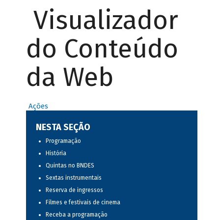
Visualizador
do Conteúdo
da Web
Ações
NESTA SEÇÃO
Programação
História
Quintas no BNDES
Sextas instrumentais
Reserva de ingressos
Filmes e festivais de cinema
Receba a programação