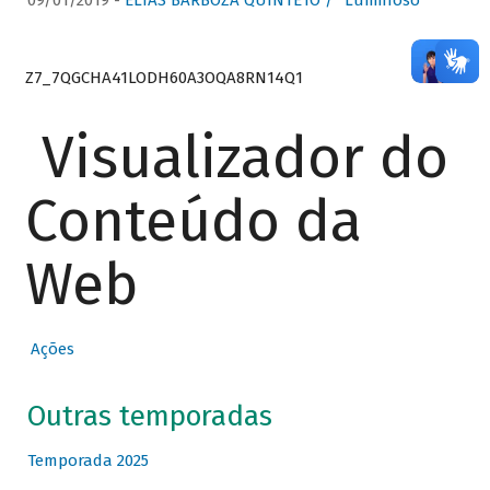
09/01/2019 -
ELIAS BARBOZA QUINTETO / “Luminoso”
Z7_7QGCHA41LODH60A3OQA8RN14Q1
Visualizador do
Conteúdo da
Web
Ações
Outras temporadas
Temporada 2025