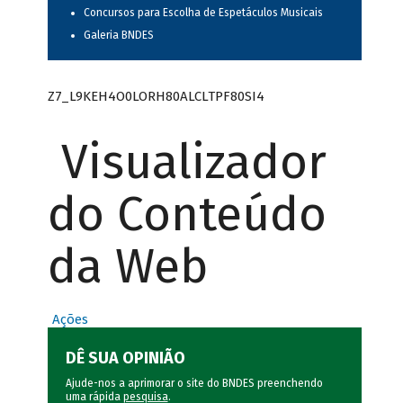
Concursos para Escolha de Espetáculos Musicais
Galeria BNDES
Z7_L9KEH4O0LORH80ALCLTPF80SI4
Visualizador
do Conteúdo
da Web
Ações
DÊ SUA OPINIÃO
Ajude-nos a aprimorar o site do BNDES preenchendo
uma rápida
pesquisa
.