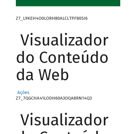
Z7_L9KEH4O0LORH80ALCLTPF80SI6
Visualizador
do Conteúdo
da Web
Ações
Z7_7QGCHA41LODH60A3OQA8RN14Q3
Visualizador