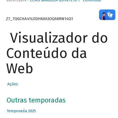
09/01/2019 -
ELIAS BARBOZA QUINTETO / “Luminoso”
Z7_7QGCHA41LODH60A3OQA8RN14Q1
Visualizador do
Conteúdo da
Web
Ações
Outras temporadas
Temporada 2025