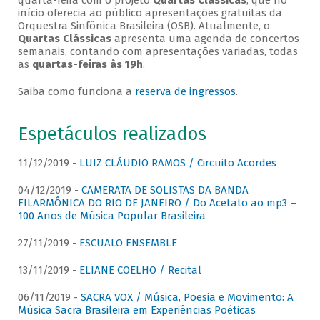
quarta-feira com o projeto
Quartas Clássicas
, que no
início oferecia ao público apresentações gratuitas da
Orquestra Sinfônica Brasileira (OSB). Atualmente, o
Quartas Clássicas
apresenta uma agenda de concertos
semanais, contando com apresentações variadas, todas
as
quartas-feiras às 19h
.
Saiba como funciona a
reserva de ingressos
.
Espetáculos realizados
11/12/2019 -
LUIZ CLÁUDIO RAMOS / Circuito Acordes
04/12/2019 -
CAMERATA DE SOLISTAS DA BANDA
FILARMÔNICA DO RIO DE JANEIRO / Do Acetato ao mp3 –
100 Anos de Música Popular Brasileira
27/11/2019 -
ESCUALO ENSEMBLE
13/11/2019 -
ELIANE COELHO / Recital
06/11/2019 -
SACRA VOX / Música, Poesia e Movimento: A
Música Sacra Brasileira em Experiências Poéticas