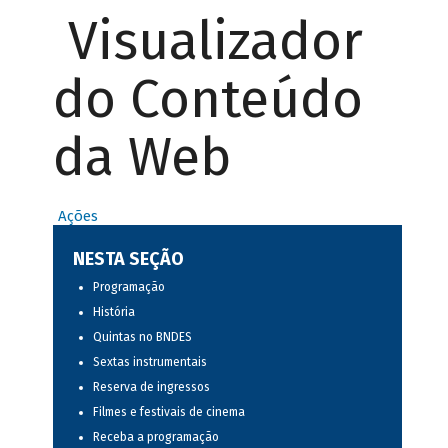
Visualizador
do Conteúdo
da Web
Ações
NESTA SEÇÃO
Programação
História
Quintas no BNDES
Sextas instrumentais
Reserva de ingressos
Filmes e festivais de cinema
Receba a programação