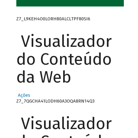
Z7_L9KEH4O0LORH80ALCLTPF80SI6
Visualizador
do Conteúdo
da Web
Ações
Z7_7QGCHA41LODH60A3OQA8RN14Q3
Visualizador