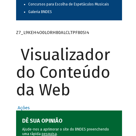
Concursos para Escolha de Espetáculos Musicais
Galeria BNDES
Z7_L9KEH4O0LORH80ALCLTPF80SI4
Visualizador
do Conteúdo
da Web
Ações
DÊ SUA OPINIÃO
Ajude-nos a aprimorar o site do BNDES preenchendo
uma rápida
pesquisa
.