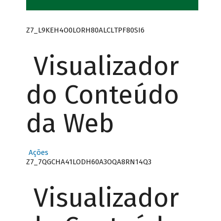
Z7_L9KEH4O0LORH80ALCLTPF80SI6
Visualizador
do Conteúdo
da Web
Ações
Z7_7QGCHA41LODH60A3OQA8RN14Q3
Visualizador