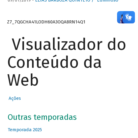
09/01/2019 -
ELIAS BARBOZA QUINTETO / “Luminoso”
Z7_7QGCHA41LODH60A3OQA8RN14Q1
Visualizador do
Conteúdo da
Web
Ações
Outras temporadas
Temporada 2025