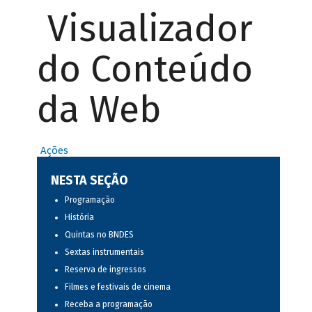
Visualizador
do Conteúdo
da Web
Ações
NESTA SEÇÃO
Programação
História
Quintas no BNDES
Sextas instrumentais
Reserva de ingressos
Filmes e festivais de cinema
Receba a programação