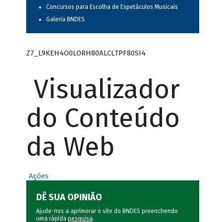
Concursos para Escolha de Espetáculos Musicais
Galeria BNDES
Z7_L9KEH4O0LORH80ALCLTPF80SI4
Visualizador
do Conteúdo
da Web
Ações
DÊ SUA OPINIÃO
Ajude-nos a aprimorar o site do BNDES preenchendo
uma rápida
pesquisa
.