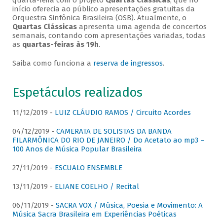
quarta-feira com o projeto
Quartas Clássicas
, que no
início oferecia ao público apresentações gratuitas da
Orquestra Sinfônica Brasileira (OSB). Atualmente, o
Quartas Clássicas
apresenta uma agenda de concertos
semanais, contando com apresentações variadas, todas
as
quartas-feiras às 19h
.
Saiba como funciona a
reserva de ingressos
.
Espetáculos realizados
11/12/2019 -
LUIZ CLÁUDIO RAMOS / Circuito Acordes
04/12/2019 -
CAMERATA DE SOLISTAS DA BANDA
FILARMÔNICA DO RIO DE JANEIRO / Do Acetato ao mp3 –
100 Anos de Música Popular Brasileira
27/11/2019 -
ESCUALO ENSEMBLE
13/11/2019 -
ELIANE COELHO / Recital
06/11/2019 -
SACRA VOX / Música, Poesia e Movimento: A
Música Sacra Brasileira em Experiências Poéticas