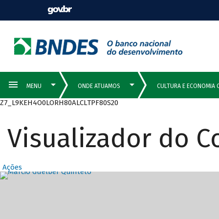
Z7_L9KEH4O0LORH80ALCLTPF80S20
Visualizador do 
Ações
Destaques Prin