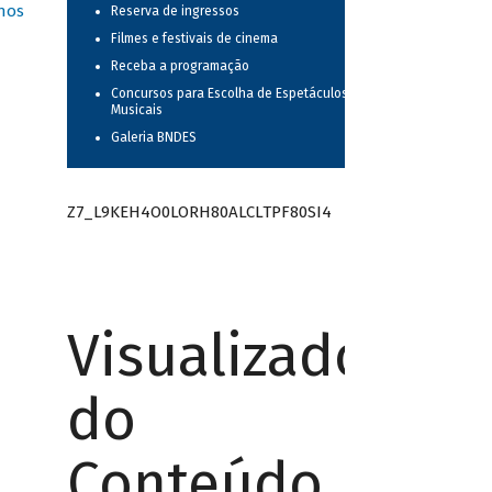
nos
Reserva de ingressos
Filmes e festivais de cinema
Receba a programação
Concursos para Escolha de Espetáculos
Musicais
Galeria BNDES
Z7_L9KEH4O0LORH80ALCLTPF80SI4
Visualizador
do
Conteúdo