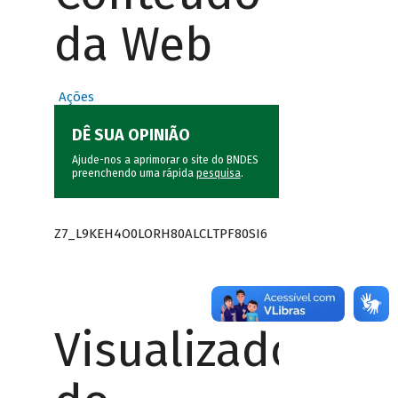
da Web
Ações
DÊ SUA OPINIÃO
Ajude-nos a aprimorar o site do BNDES
preenchendo uma rápida
pesquisa
.
Z7_L9KEH4O0LORH80ALCLTPF80SI6
Visualizador