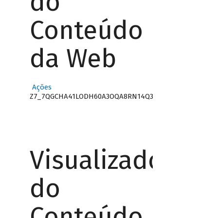
do
Conteúdo
da Web
Ações
Z7_7QGCHA41LODH60A3OQA8RN14Q3
Visualizador
do
Conteúdo