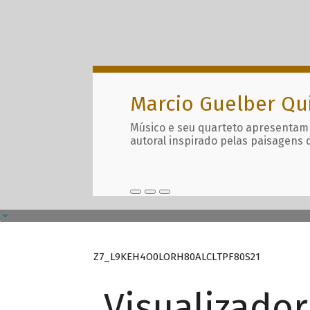
Marcio Guelber Qu
Músico e seu quarteto apresentam
autoral inspirado pelas paisagens 
Z7_L9KEH4O0LORH80ALCLTPF80S21
Visualizado