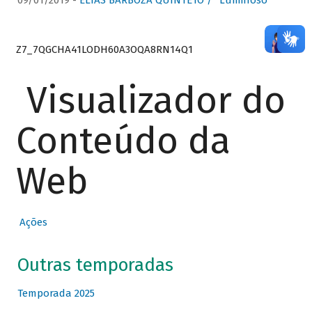
09/01/2019 -
ELIAS BARBOZA QUINTETO / “Luminoso”
Z7_7QGCHA41LODH60A3OQA8RN14Q1
Visualizador do
Conteúdo da
Web
Ações
Outras temporadas
Temporada 2025