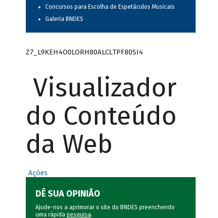
Concursos para Escolha de Espetáculos Musicais
Galeria BNDES
Z7_L9KEH4O0LORH80ALCLTPF80SI4
Visualizador
do Conteúdo
da Web
Ações
DÊ SUA OPINIÃO
Ajude-nos a aprimorar o site do BNDES preenchendo
uma rápida
pesquisa
.