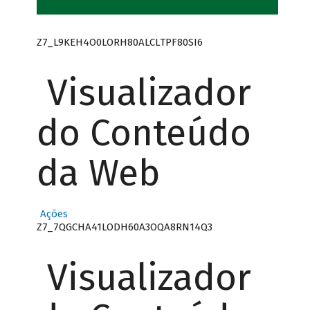
Z7_L9KEH4O0LORH80ALCLTPF80SI6
Visualizador
do Conteúdo
da Web
Ações
Z7_7QGCHA41LODH60A3OQA8RN14Q3
Visualizador