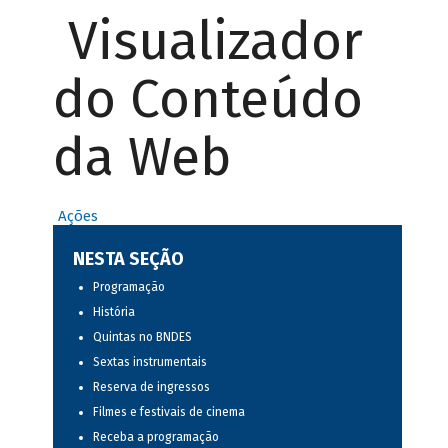
Visualizador
do Conteúdo
da Web
Ações
NESTA SEÇÃO
Programação
História
Quintas no BNDES
Sextas instrumentais
Reserva de ingressos
Filmes e festivais de cinema
Receba a programação