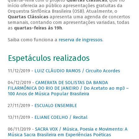
quarta-feira com o projeto
Quartas Clássicas
, que no
início oferecia ao público apresentações gratuitas da
Orquestra Sinfônica Brasileira (OSB). Atualmente, o
Quartas Clássicas
apresenta uma agenda de concertos
semanais, contando com apresentações variadas, todas
as
quartas-feiras às 19h
.
Saiba como funciona a
reserva de ingressos
.
Espetáculos realizados
11/12/2019 -
LUIZ CLÁUDIO RAMOS / Circuito Acordes
04/12/2019 -
CAMERATA DE SOLISTAS DA BANDA
FILARMÔNICA DO RIO DE JANEIRO / Do Acetato ao mp3 –
100 Anos de Música Popular Brasileira
27/11/2019 -
ESCUALO ENSEMBLE
13/11/2019 -
ELIANE COELHO / Recital
06/11/2019 -
SACRA VOX / Música, Poesia e Movimento: A
Música Sacra Brasileira em Experiências Poéticas