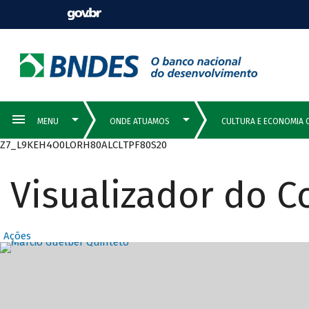
Z7_L9KEH4O0LORH80ALCLTPF80S20
Visualizador do 
Ações
Destaques Prin