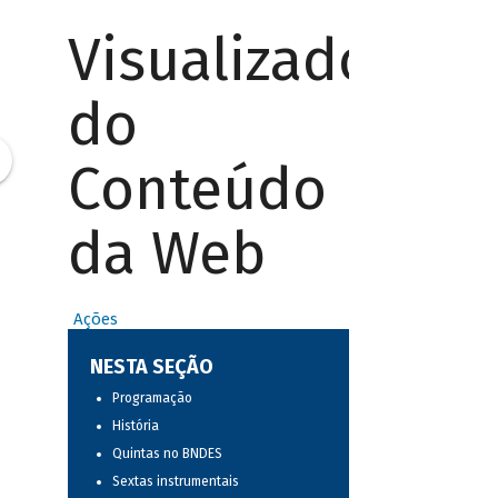
Visualizador
do
Conteúdo
da Web
Ações
NESTA SEÇÃO
Programação
História
Quintas no BNDES
Sextas instrumentais