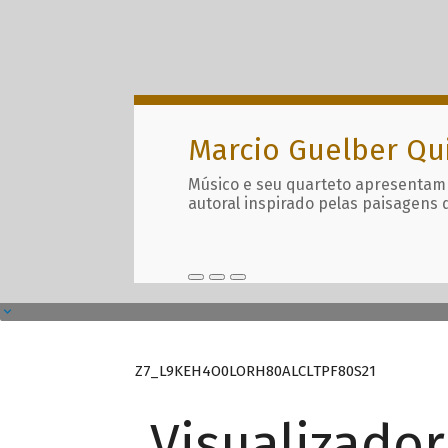
Marcio Guelber Qu
Músico e seu quarteto apresentam
autoral inspirado pelas paisagens 
Z7_L9KEH4O0LORH80ALCLTPF80S21
Visualizado