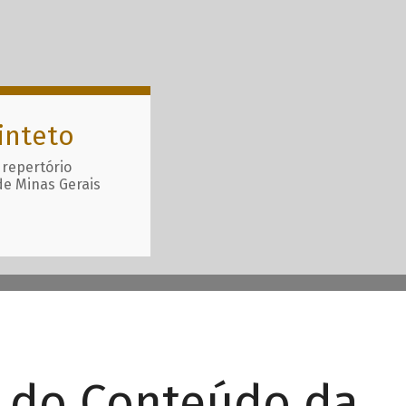
inteto
 repertório
de Minas Gerais
r do Conteúdo da