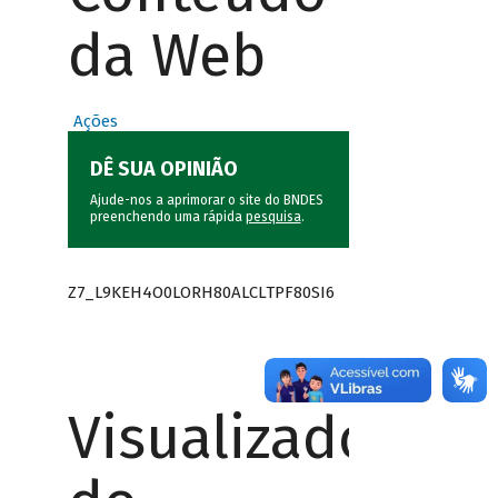
da Web
Ações
DÊ SUA OPINIÃO
Ajude-nos a aprimorar o site do BNDES
preenchendo uma rápida
pesquisa
.
Z7_L9KEH4O0LORH80ALCLTPF80SI6
Visualizador