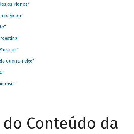
dos os Pianos”
ndo Victor”
to”
rdestina”
Musicais”
de Guerra-Peixe”
O"
minoso”
r do Conteúdo da