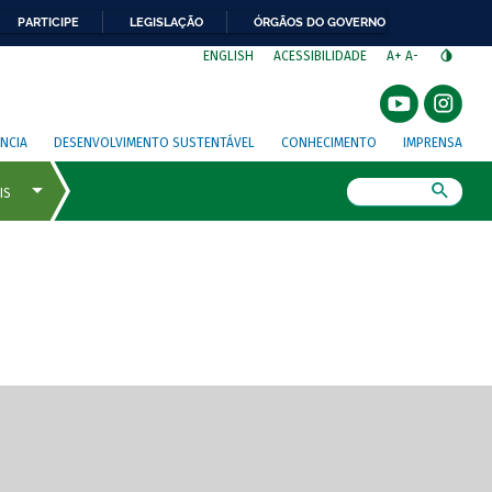
PARTICIPE
LEGISLAÇÃO
ÓRGÃOS DO GOVERNO
⁣
ENGLISH
ACESSIBILIDADE
A+
A-
NCIA
DESENVOLVIMENTO SUSTENTÁVEL
CONHECIMENTO
IMPRENSA
Busca
gem de tela