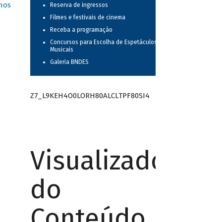
nos
Reserva de ingressos
Filmes e festivais de cinema
Receba a programação
Concursos para Escolha de Espetáculos
Musicais
Galeria BNDES
Z7_L9KEH4O0LORH80ALCLTPF80SI4
Visualizador
do
Conteúdo