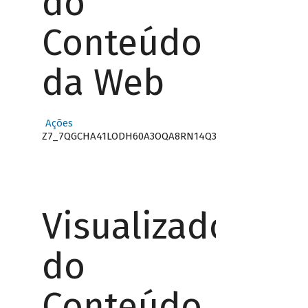
do
Conteúdo
da Web
Ações
Z7_7QGCHA41LODH60A3OQA8RN14Q3
Visualizador
do
Conteúdo