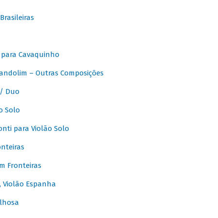
rasileiras
 para Cavaquinho
andolim – Outras Composições
/ Duo
o Solo
ti para Violão Solo
nteiras
m Fronteiras
, Violão Espanha
lhosa