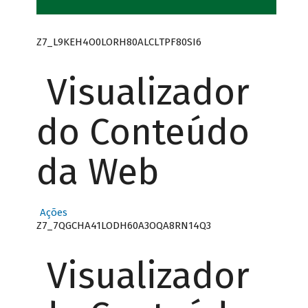
Z7_L9KEH4O0LORH80ALCLTPF80SI6
Visualizador
do Conteúdo
da Web
Ações
Z7_7QGCHA41LODH60A3OQA8RN14Q3
Visualizador