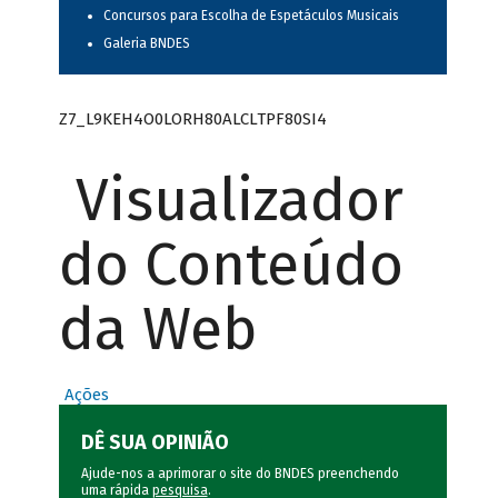
Concursos para Escolha de Espetáculos Musicais
Galeria BNDES
Z7_L9KEH4O0LORH80ALCLTPF80SI4
Visualizador
do Conteúdo
da Web
Ações
DÊ SUA OPINIÃO
Ajude-nos a aprimorar o site do BNDES preenchendo
uma rápida
pesquisa
.