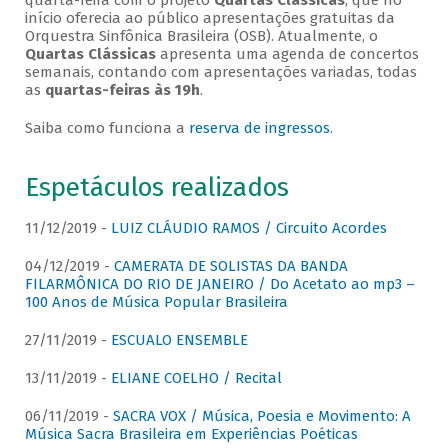
quarta-feira com o projeto
Quartas Clássicas
, que no
início oferecia ao público apresentações gratuitas da
Orquestra Sinfônica Brasileira (OSB). Atualmente, o
Quartas Clássicas
apresenta uma agenda de concertos
semanais, contando com apresentações variadas, todas
as
quartas-feiras às 19h
.
Saiba como funciona a
reserva de ingressos
.
Espetáculos realizados
11/12/2019 -
LUIZ CLÁUDIO RAMOS / Circuito Acordes
04/12/2019 -
CAMERATA DE SOLISTAS DA BANDA
FILARMÔNICA DO RIO DE JANEIRO / Do Acetato ao mp3 –
100 Anos de Música Popular Brasileira
27/11/2019 -
ESCUALO ENSEMBLE
13/11/2019 -
ELIANE COELHO / Recital
06/11/2019 -
SACRA VOX / Música, Poesia e Movimento: A
Música Sacra Brasileira em Experiências Poéticas