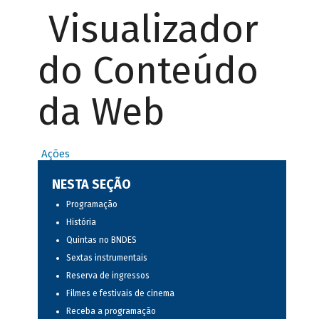
Visualizador
do Conteúdo
da Web
Ações
NESTA SEÇÃO
Programação
História
Quintas no BNDES
Sextas instrumentais
Reserva de ingressos
Filmes e festivais de cinema
Receba a programação