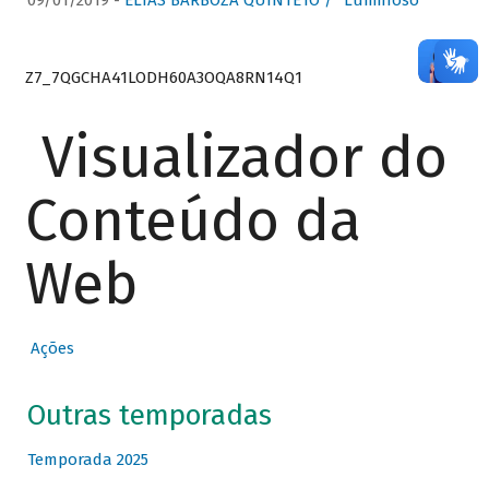
09/01/2019 -
ELIAS BARBOZA QUINTETO / “Luminoso”
Z7_7QGCHA41LODH60A3OQA8RN14Q1
Visualizador do
Conteúdo da
Web
Ações
Outras temporadas
Temporada 2025