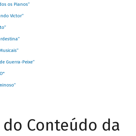
dos os Pianos”
ndo Victor”
to”
rdestina”
Musicais”
de Guerra-Peixe”
O"
minoso”
r do Conteúdo da