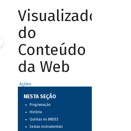
Visualizador
do
Conteúdo
da Web
Ações
NESTA SEÇÃO
Programação
História
Quintas no BNDES
Sextas instrumentais