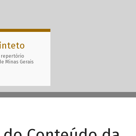
inteto
 repertório
de Minas Gerais
r do Conteúdo da