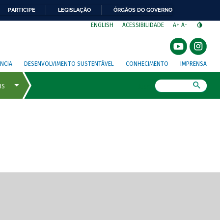
PARTICIPE
LEGISLAÇÃO
ÓRGÃOS DO GOVERNO
⁣
ENGLISH
ACESSIBILIDADE
A+
A-
NCIA
DESENVOLVIMENTO SUSTENTÁVEL
CONHECIMENTO
IMPRENSA
Busca
gem de tela