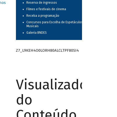
nos
Reserva de ingressos
Filmes e festivais de cinema
Receba a programação
Concursos para Escolha de Espetáculos
Musicais
Galeria BNDES
Z7_L9KEH4O0LORH80ALCLTPF80SI4
Visualizador
do
Conteúdo