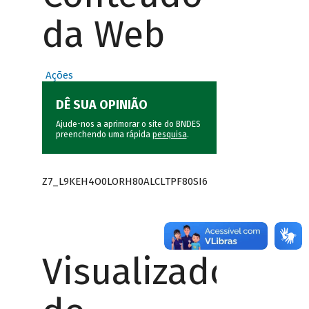
da Web
Ações
DÊ SUA OPINIÃO
Ajude-nos a aprimorar o site do BNDES
preenchendo uma rápida
pesquisa
.
Z7_L9KEH4O0LORH80ALCLTPF80SI6
Visualizador