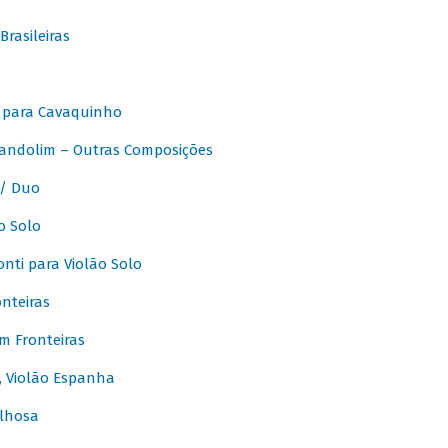
rasileiras
 para Cavaquinho
andolim – Outras Composições
/ Duo
o Solo
ti para Violão Solo
nteiras
m Fronteiras
, Violão Espanha
lhosa