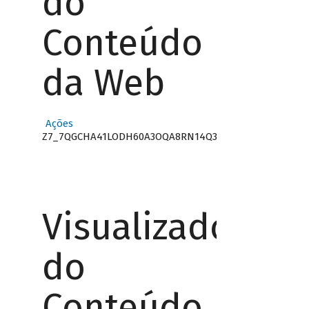
do
Conteúdo
da Web
Ações
Z7_7QGCHA41LODH60A3OQA8RN14Q3
Visualizador
do
Conteúdo