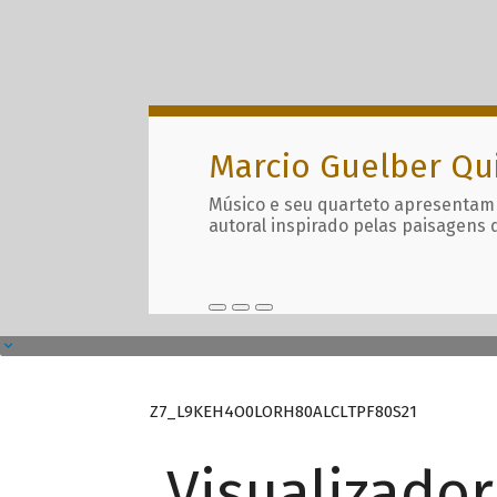
Marcio Guelber Qu
Músico e seu quarteto apresentam
autoral inspirado pelas paisagens 
Z7_L9KEH4O0LORH80ALCLTPF80S21
Visualizado