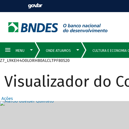
Z7_L9KEH4O0LORH80ALCLTPF80S20
Visualizador do 
Ações
Destaques Prin