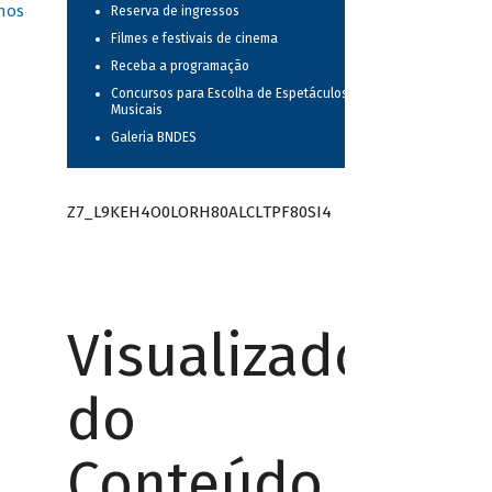
nos
Reserva de ingressos
Filmes e festivais de cinema
Receba a programação
Concursos para Escolha de Espetáculos
Musicais
Galeria BNDES
Z7_L9KEH4O0LORH80ALCLTPF80SI4
Visualizador
do
Conteúdo