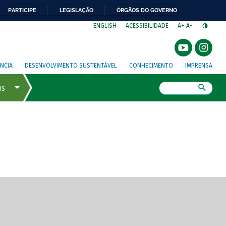
PARTICIPE
LEGISLAÇÃO
ÓRGÃOS DO GOVERNO
⁣
ENGLISH
ACESSIBILIDADE
A+
A-
NCIA
DESENVOLVIMENTO SUSTENTÁVEL
CONHECIMENTO
IMPRENSA
Busca
gem de tela