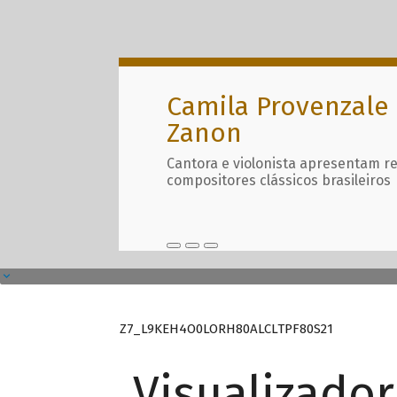
Camila Provenzale 
Zanon
Cantora e violonista apresentam r
compositores clássicos brasileiros
Z7_L9KEH4O0LORH80ALCLTPF80S21
Visualizado