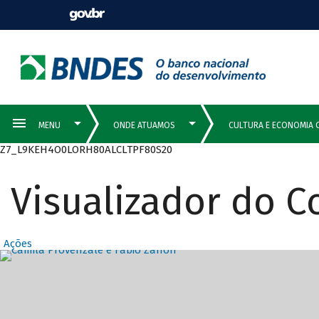
Z7_L9KEH4O0LORH80ALCLTPF80S20
Visualizador do 
Ações
Destaques Prin