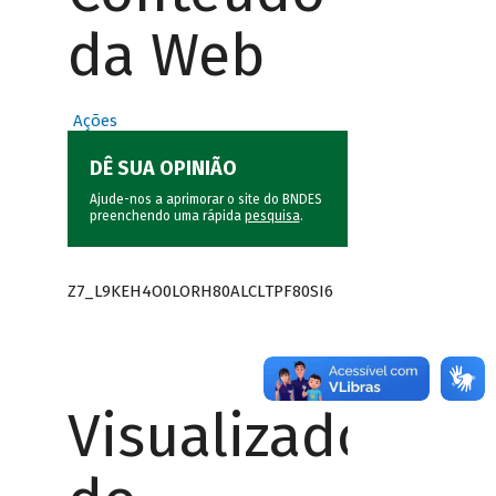
da Web
Ações
DÊ SUA OPINIÃO
Ajude-nos a aprimorar o site do BNDES
preenchendo uma rápida
pesquisa
.
Z7_L9KEH4O0LORH80ALCLTPF80SI6
Visualizador