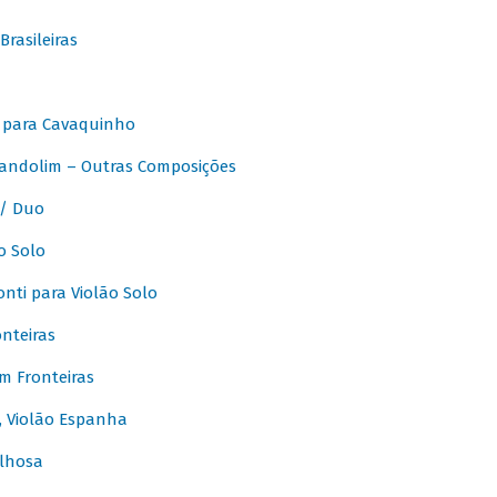
rasileiras
 para Cavaquinho
andolim – Outras Composições
/ Duo
o Solo
ti para Violão Solo
nteiras
m Fronteiras
, Violão Espanha
lhosa