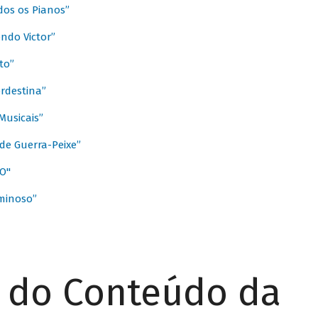
dos os Pianos”
ndo Victor”
to”
rdestina”
Musicais”
de Guerra-Peixe”
O"
minoso”
r do Conteúdo da