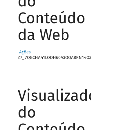
do
Conteúdo
da Web
Ações
Z7_7QGCHA41LODH60A3OQA8RN14Q3
Visualizador
do
Conteúdo