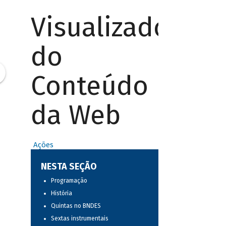
Visualizador
do
Conteúdo
da Web
Ações
NESTA SEÇÃO
Programação
História
Quintas no BNDES
Sextas instrumentais