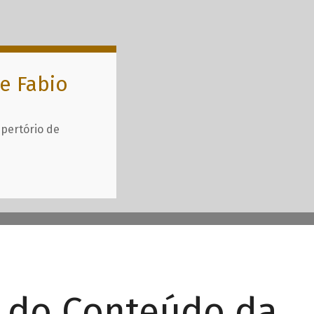
e Fabio
epertório de
r do Conteúdo da