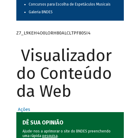
Concursos para Escolha de Espetáculos Musicais
Galeria BNDES
Z7_L9KEH4O0LORH80ALCLTPF80SI4
Visualizador
do Conteúdo
da Web
Ações
DÊ SUA OPINIÃO
Ajude-nos a aprimorar o site do BNDES preenchendo
uma rápida
pesquisa
.