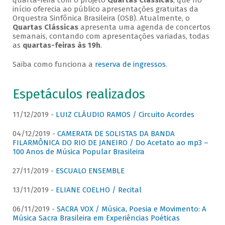
quarta-feira com o projeto
Quartas Clássicas
, que no
início oferecia ao público apresentações gratuitas da
Orquestra Sinfônica Brasileira (OSB). Atualmente, o
Quartas Clássicas
apresenta uma agenda de concertos
semanais, contando com apresentações variadas, todas
as
quartas-feiras às 19h
.
Saiba como funciona a
reserva de ingressos
.
Espetáculos realizados
11/12/2019 -
LUIZ CLÁUDIO RAMOS / Circuito Acordes
04/12/2019 -
CAMERATA DE SOLISTAS DA BANDA
FILARMÔNICA DO RIO DE JANEIRO / Do Acetato ao mp3 –
100 Anos de Música Popular Brasileira
27/11/2019 -
ESCUALO ENSEMBLE
13/11/2019 -
ELIANE COELHO / Recital
06/11/2019 -
SACRA VOX / Música, Poesia e Movimento: A
Música Sacra Brasileira em Experiências Poéticas