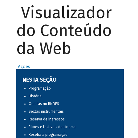
Visualizador
do Conteúdo
da Web
Ações
NESTA SEÇÃO
Programação
História
Quintas no BNDES
Sextas instrumentais
Reserva de ingressos
Filmes e festivais de cinema
Receba a programação