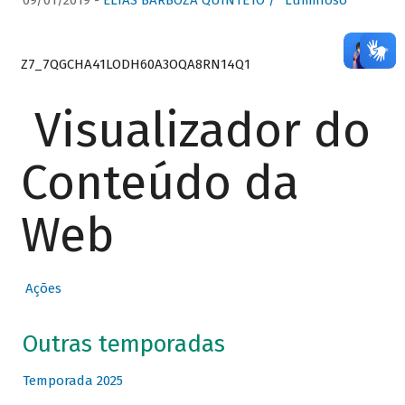
09/01/2019 -
ELIAS BARBOZA QUINTETO / “Luminoso”
Z7_7QGCHA41LODH60A3OQA8RN14Q1
Visualizador do
Conteúdo da
Web
Ações
Outras temporadas
Temporada 2025