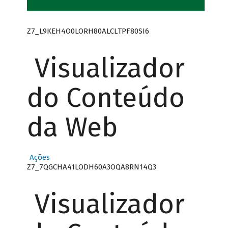
Z7_L9KEH4O0LORH80ALCLTPF80SI6
Visualizador
do Conteúdo
da Web
Ações
Z7_7QGCHA41LODH60A3OQA8RN14Q3
Visualizador