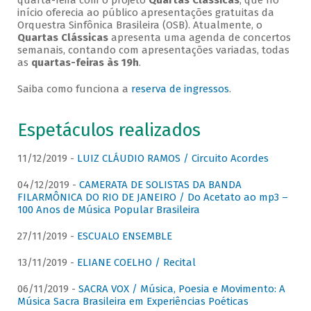
quarta-feira com o projeto
Quartas Clássicas
, que no
início oferecia ao público apresentações gratuitas da
Orquestra Sinfônica Brasileira (OSB). Atualmente, o
Quartas Clássicas
apresenta uma agenda de concertos
semanais, contando com apresentações variadas, todas
as
quartas-feiras às 19h
.
Saiba como funciona a
reserva de ingressos
.
Espetáculos realizados
11/12/2019 -
LUIZ CLÁUDIO RAMOS / Circuito Acordes
04/12/2019 -
CAMERATA DE SOLISTAS DA BANDA
FILARMÔNICA DO RIO DE JANEIRO / Do Acetato ao mp3 –
100 Anos de Música Popular Brasileira
27/11/2019 -
ESCUALO ENSEMBLE
13/11/2019 -
ELIANE COELHO / Recital
06/11/2019 -
SACRA VOX / Música, Poesia e Movimento: A
Música Sacra Brasileira em Experiências Poéticas