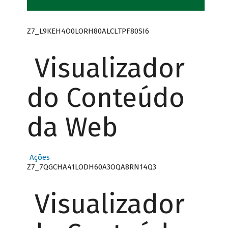
Z7_L9KEH4O0LORH80ALCLTPF80SI6
Visualizador
do Conteúdo
da Web
Ações
Z7_7QGCHA41LODH60A3OQA8RN14Q3
Visualizador