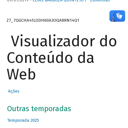
09/01/2019 -
ELIAS BARBOZA QUINTETO / “Luminoso”
Z7_7QGCHA41LODH60A3OQA8RN14Q1
Visualizador do
Conteúdo da
Web
Ações
Outras temporadas
Temporada 2025