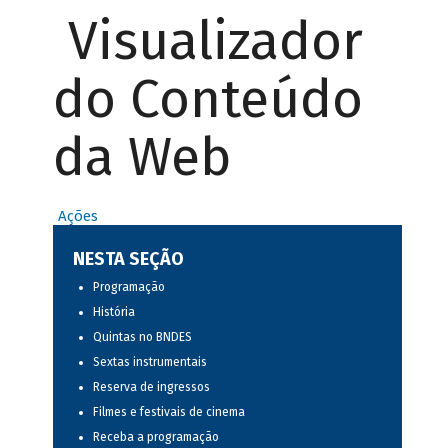
Visualizador
do Conteúdo
da Web
Ações
NESTA SEÇÃO
Programação
História
Quintas no BNDES
Sextas instrumentais
Reserva de ingressos
Filmes e festivais de cinema
Receba a programação