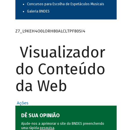
Concursos para Escolha de Espetáculos Musicais
Galeria BNDES
Z7_L9KEH4O0LORH80ALCLTPF80SI4
Visualizador
do Conteúdo
da Web
Ações
DÊ SUA OPINIÃO
Ajude-nos a aprimorar o site do BNDES preenchendo
uma rápida
pesquisa
.