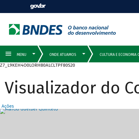
Z7_L9KEH4O0LORH80ALCLTPF80S20
Visualizador do 
Ações
Destaques Prin