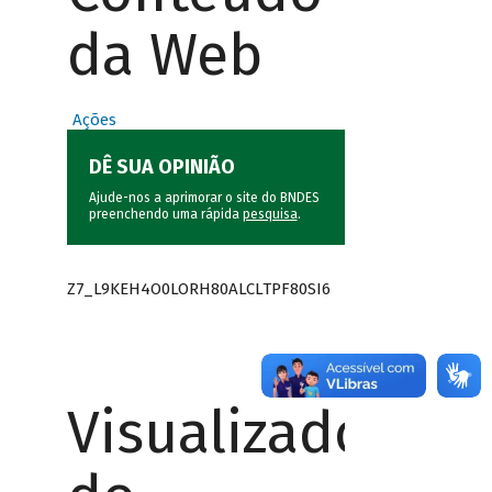
da Web
Ações
DÊ SUA OPINIÃO
Ajude-nos a aprimorar o site do BNDES
preenchendo uma rápida
pesquisa
.
Z7_L9KEH4O0LORH80ALCLTPF80SI6
Visualizador