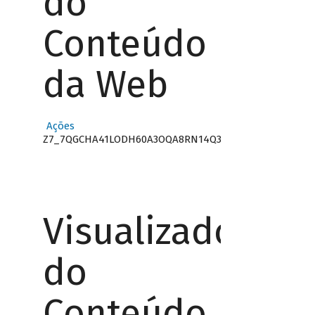
do
Conteúdo
da Web
Ações
Z7_7QGCHA41LODH60A3OQA8RN14Q3
Visualizador
do
Conteúdo