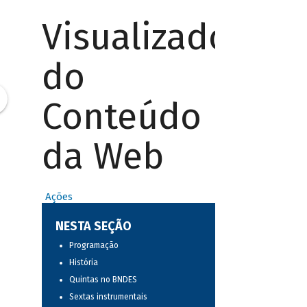
Visualizador
do
Conteúdo
da Web
Ações
NESTA SEÇÃO
Programação
História
Quintas no BNDES
Sextas instrumentais