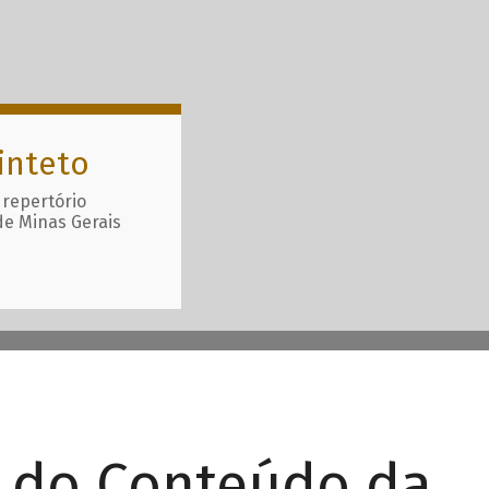
inteto
 repertório
de Minas Gerais
r do Conteúdo da