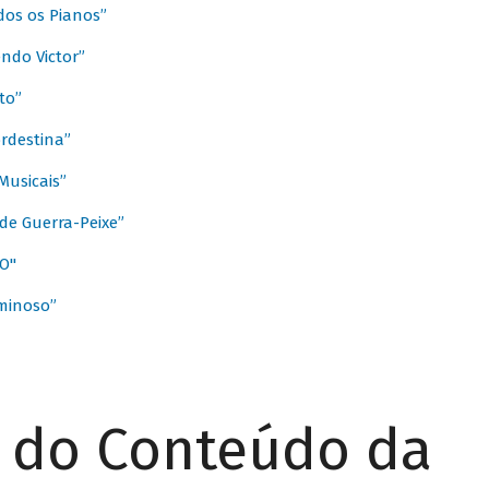
dos os Pianos”
ndo Victor”
to”
rdestina”
Musicais”
de Guerra-Peixe”
O"
minoso”
r do Conteúdo da