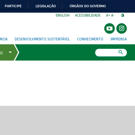
PARTICIPE
LEGISLAÇÃO
ÓRGÃOS DO GOVERNO
⁣
ENGLISH
ACESSIBILIDADE
A+
A-
NCIA
DESENVOLVIMENTO SUSTENTÁVEL
CONHECIMENTO
IMPRENSA
Busca
gem de tela