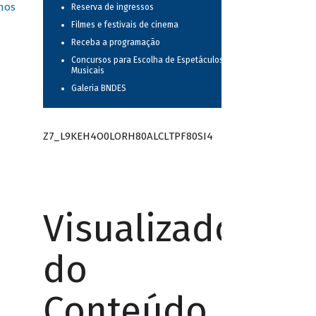
nos
Reserva de ingressos
Filmes e festivais de cinema
Receba a programação
Concursos para Escolha de Espetáculos
Musicais
Galeria BNDES
Z7_L9KEH4O0LORH80ALCLTPF80SI4
Visualizador
do
Conteúdo