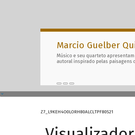
Marcio Guelber Qu
Músico e seu quarteto apresentam
autoral inspirado pelas paisagens 
Z7_L9KEH4O0LORH80ALCLTPF80S21
Visualizado