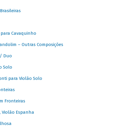
rasileiras
 para Cavaquinho
andolim – Outras Composições
/ Duo
o Solo
ti para Violão Solo
nteiras
m Fronteiras
, Violão Espanha
lhosa