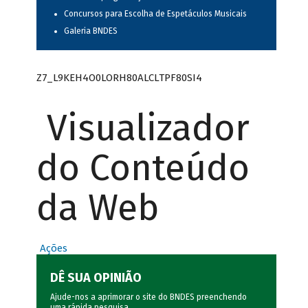
Concursos para Escolha de Espetáculos Musicais
Galeria BNDES
Z7_L9KEH4O0LORH80ALCLTPF80SI4
Visualizador
do Conteúdo
da Web
Ações
DÊ SUA OPINIÃO
Ajude-nos a aprimorar o site do BNDES preenchendo
uma rápida
pesquisa
.