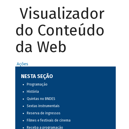
Visualizador
do Conteúdo
da Web
Ações
NESTA SEÇÃO
Programação
História
Quintas no BNDES
Sextas instrumentais
Reserva de ingressos
Filmes e festivais de cinema
Receba a programação