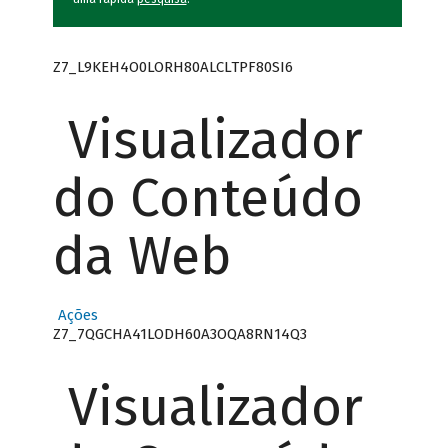
Z7_L9KEH4O0LORH80ALCLTPF80SI6
Visualizador
do Conteúdo
da Web
Ações
Z7_7QGCHA41LODH60A3OQA8RN14Q3
Visualizador