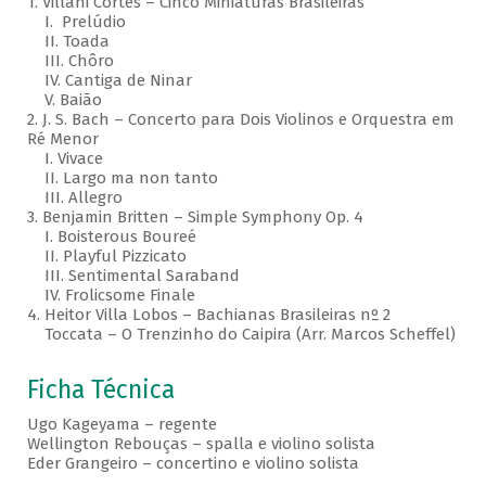
1. Villani Côrtes – Cinco Miniaturas Brasileiras
I. Prelúdio
II. Toada
III. Chôro
IV. Cantiga de Ninar
V. Baião
2. J. S. Bach – Concerto para Dois Violinos e Orquestra em
Ré Menor
I. Vivace
II. Largo ma non tanto
III. Allegro
3. Benjamin Britten – Simple Symphony Op. 4
I. Boisterous Boureé
II. Playful Pizzicato
III. Sentimental Saraband
IV. Frolicsome Finale
4. Heitor Villa Lobos – Bachianas Brasileiras nº 2
Toccata – O Trenzinho do Caipira (Arr. Marcos Scheffel)
Ficha Técnica
Ugo Kageyama – regente
Wellington Rebouças – spalla e violino solista
Eder Grangeiro – concertino e violino solista