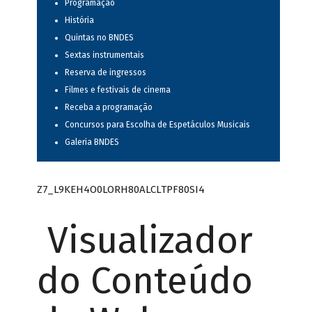
Programação
História
Quintas no BNDES
Sextas instrumentais
Reserva de ingressos
Filmes e festivais de cinema
Receba a programação
Concursos para Escolha de Espetáculos Musicais
Galeria BNDES
Z7_L9KEH4O0LORH80ALCLTPF80SI4
Visualizador
do Conteúdo