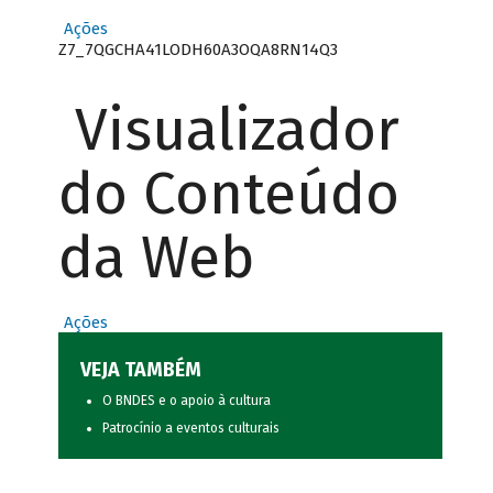
Ações
Z7_7QGCHA41LODH60A3OQA8RN14Q3
Visualizador
do Conteúdo
da Web
Ações
VEJA TAMBÉM
O BNDES e o apoio à cultura
Patrocínio a eventos culturais