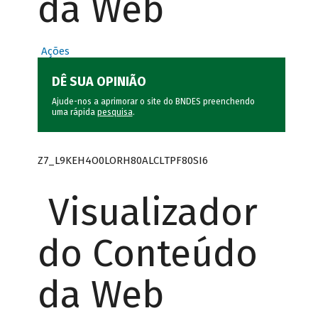
da Web
Ações
DÊ SUA OPINIÃO
Ajude-nos a aprimorar o site do BNDES preenchendo
uma rápida
pesquisa
.
Z7_L9KEH4O0LORH80ALCLTPF80SI6
Visualizador
do Conteúdo
da Web