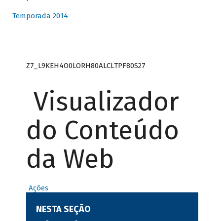
Temporada 2014
Z7_L9KEH4O0LORH80ALCLTPF80S27
Visualizador
do Conteúdo
da Web
Ações
NESTA SEÇÃO