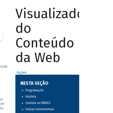
Visualizador
do
Conteúdo
da Web
 com
Ações
NESTA SEÇÃO
Programação
História
os
Quintas no BNDES
 um
io.
Sextas instrumentais