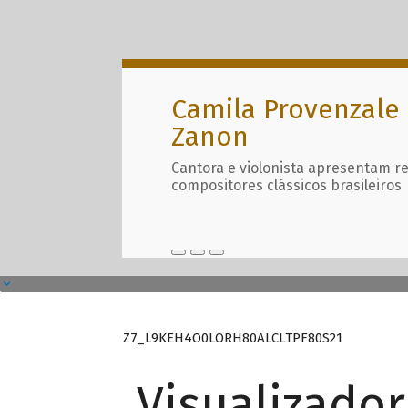
Camila Provenzale 
Zanon
Cantora e violonista apresentam r
compositores clássicos brasileiros
Z7_L9KEH4O0LORH80ALCLTPF80S21
Visualizado