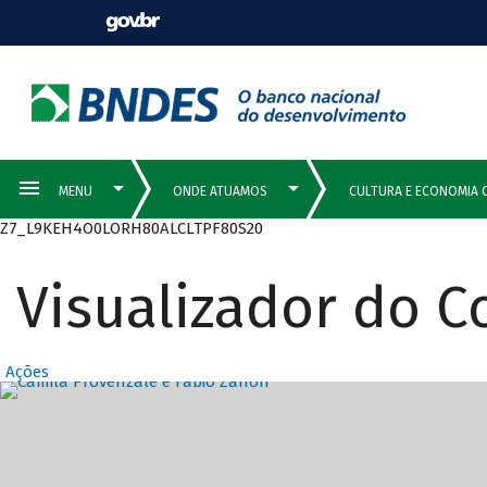
Z7_L9KEH4O0LORH80ALCLTPF80S20
Visualizador do 
Ações
Destaques Prin