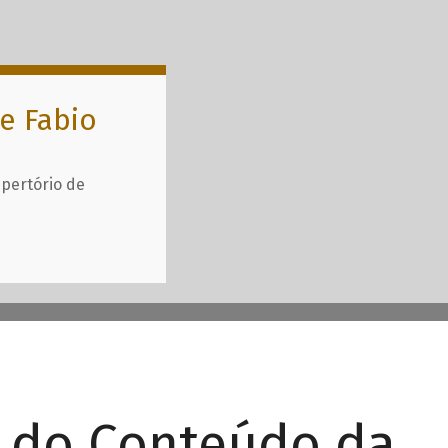
e Fabio
epertório de
r do Conteúdo da