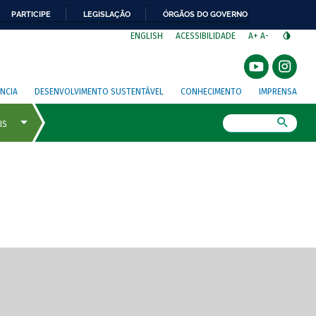
PARTICIPE
LEGISLAÇÃO
ÓRGÃOS DO GOVERNO
⁣
ENGLISH
ACESSIBILIDADE
A+
A-
NCIA
DESENVOLVIMENTO SUSTENTÁVEL
CONHECIMENTO
IMPRENSA
Busca
gem de tela