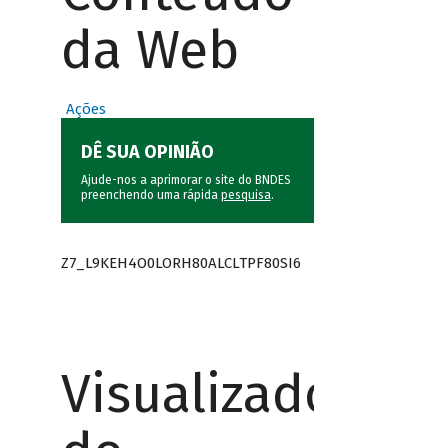
da Web
Ações
DÊ SUA OPINIÃO
Ajude-nos a aprimorar o site do BNDES
preenchendo uma rápida
pesquisa
.
Z7_L9KEH4O0LORH80ALCLTPF80SI6
Visualizador