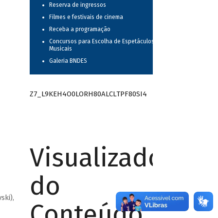
Reserva de ingressos
Filmes e festivais de cinema
Receba a programação
Concursos para Escolha de Espetáculos
Musicais
Galeria BNDES
Z7_L9KEH4O0LORH80ALCLTPF80SI4
Visualizador
do
ski),
Conteúdo