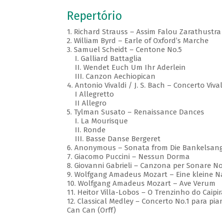
Repertório
1. Richard Strauss – Assim Falou Zarathustra
2. William Byrd – Earle of Oxford’s Marche
3. Samuel Scheidt – Centone No.5
I. Galliard Battaglia
II. Wendet Euch Um Ihr Aderlein
III. Canzon Aechiopican
4. Antonio Vivaldi / J. S. Bach – Concerto Viv
I Allegretto
II Allegro
5. Tylman Susato – Renaissance Dances
I. La Mourisque
II. Ronde
III. Basse Danse Bergeret
6. Anonymous – Sonata from Die Bankelsang
7. Giacomo Puccini – Nessun Dorma
8. Giovanni Gabrieli – Canzona per Sonare No
9. Wolfgang Amadeus Mozart – Eine kleine 
10. Wolfgang Amadeus Mozart – Ave Verum
11. Heitor Villa-Lobos – O Trenzinho do Caipir
12. Classical Medley – Concerto No.1 para pian
Can Can (Orff)