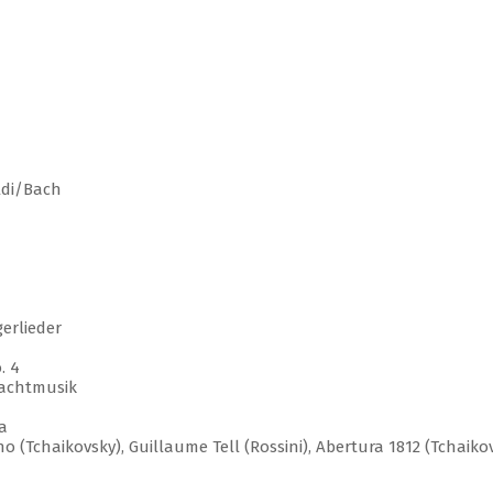
aldi/Bach
erlieder
. 4
Nachtmusik
a
o (Tchaikovsky), Guillaume Tell (Rossini), Abertura 1812 (Tchaikov