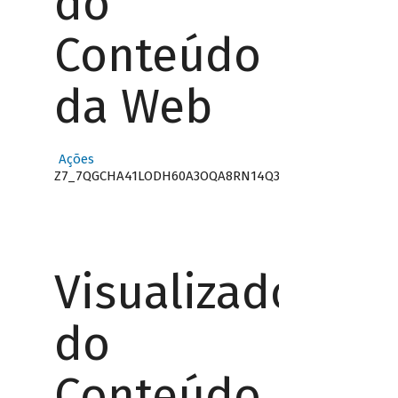
do
Conteúdo
da Web
Ações
Z7_7QGCHA41LODH60A3OQA8RN14Q3
Visualizador
do
Conteúdo