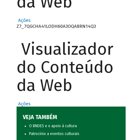
da Web
Ações
Z7_7QGCHA41LODH60A3OQA8RN14Q3
Visualizador
do Conteúdo
da Web
Ações
VEJA TAMBÉM
O BNDES e o apoio à cultura
Patrocínio a eventos culturais