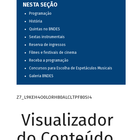
NESTA SEÇÃO
Programação
História
Quintas no BNDES
Sextas instrumentais
Reserva de ingressos
Filmes e festivais de cinema
Receba a programação
Concursos para Escolha de Espetáculos Musicais
Galeria BNDES
Z7_L9KEH4O0LORH80ALCLTPF80SI4
Visualizador
do Conteúdo