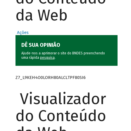
da Web
Ações
DÊ SUA OPINIÃO
Ajude-nos a aprimorar o site do BNDES preenchendo
uma rápida
pesquisa
.
Z7_L9KEH4O0LORH80ALCLTPF80SI6
Visualizador
do Conteúdo