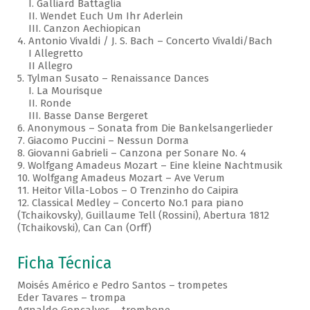
I. Galliard Battaglia
II. Wendet Euch Um Ihr Aderlein
III. Canzon Aechiopican
4. Antonio Vivaldi / J. S. Bach – Concerto Vivaldi/Bach
I Allegretto
II Allegro
5. Tylman Susato – Renaissance Dances
I. La Mourisque
II. Ronde
III. Basse Danse Bergeret
6. Anonymous – Sonata from Die Bankelsangerlieder
7. Giacomo Puccini – Nessun Dorma
8. Giovanni Gabrieli – Canzona per Sonare No. 4
9. Wolfgang Amadeus Mozart – Eine kleine Nachtmusik
10. Wolfgang Amadeus Mozart – Ave Verum
11. Heitor Villa-Lobos – O Trenzinho do Caipira
12. Classical Medley – Concerto No.1 para piano
(Tchaikovsky), Guillaume Tell (Rossini), Abertura 1812
(Tchaikovski), Can Can (Orff)
Ficha Técnica
Moisés Américo e Pedro Santos – trompetes
Eder Tavares – trompa