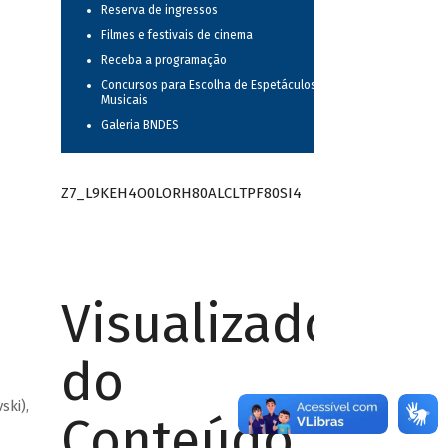
Reserva de ingressos
Filmes e festivais de cinema
Receba a programação
Concursos para Escolha de Espetáculos
Musicais
Galeria BNDES
Z7_L9KEH4O0LORH80ALCLTPF80SI4
Visualizador
do
ski),
Conteúdo