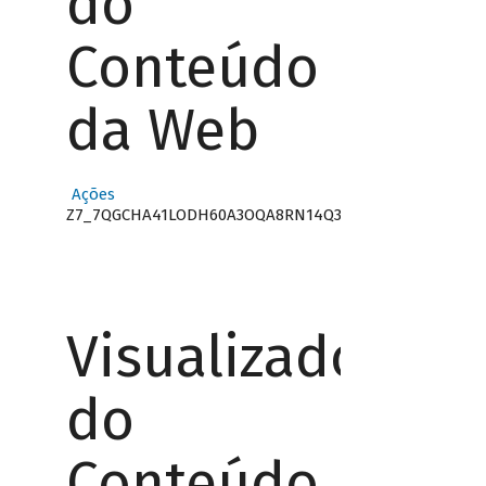
do
Conteúdo
da Web
Ações
Z7_7QGCHA41LODH60A3OQA8RN14Q3
Visualizador
do
Conteúdo