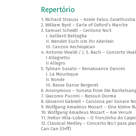
Repertório
1. Richard Strauss – Assim Falou Zarathustra
2. William Byrd – Earle of Oxford’s Marche
3. Samuel Scheidt – Centone No.5
I. Galliard Battaglia
II. Wendet Euch Um Ihr Aderlein
III. Canzon Aechiopican
4. Antonio Vivaldi / J. S. Bach – Concerto Viv
I Allegretto
II Allegro
5. Tylman Susato – Renaissance Dances
I. La Mourisque
II. Ronde
III. Basse Danse Bergeret
6. Anonymous – Sonata from Die Bankelsang
7. Giacomo Puccini – Nessun Dorma
8. Giovanni Gabrieli – Canzona per Sonare No
9. Wolfgang Amadeus Mozart – Eine kleine 
10. Wolfgang Amadeus Mozart – Ave Verum
11. Heitor Villa-Lobos – O Trenzinho do Caipir
12. Classical Medley – Concerto No.1 para pian
Can Can (Orff)