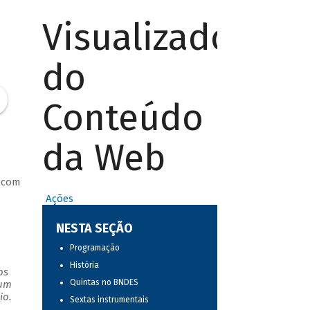
Visualizador
do
Conteúdo
da Web
 com
Ações
NESTA SEÇÃO
Programação
História
os
Quintas no BNDES
 um
io.
Sextas instrumentais