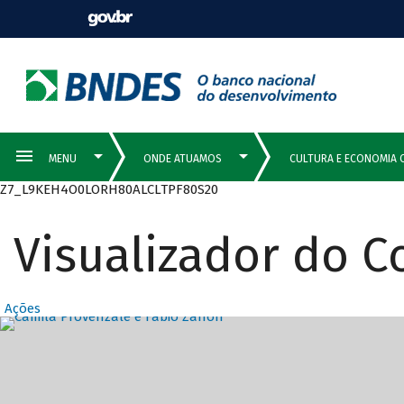
Z7_L9KEH4O0LORH80ALCLTPF80S20
Visualizador do 
Ações
Destaques Prin