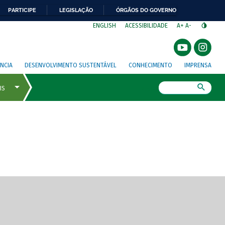
PARTICIPE
LEGISLAÇÃO
ÓRGÃOS DO GOVERNO
⁣
ENGLISH
ACESSIBILIDADE
A+
A-
NCIA
DESENVOLVIMENTO SUSTENTÁVEL
CONHECIMENTO
IMPRENSA
Busca
gem de tela