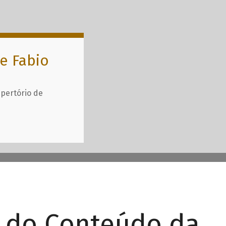
e Fabio
epertório de
r do Conteúdo da