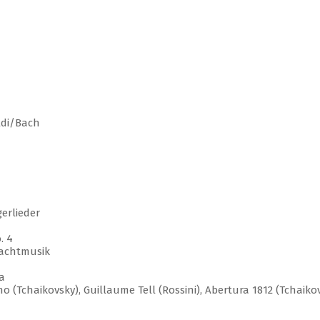
aldi/Bach
erlieder
. 4
Nachtmusik
a
o (Tchaikovsky), Guillaume Tell (Rossini), Abertura 1812 (Tchaikov