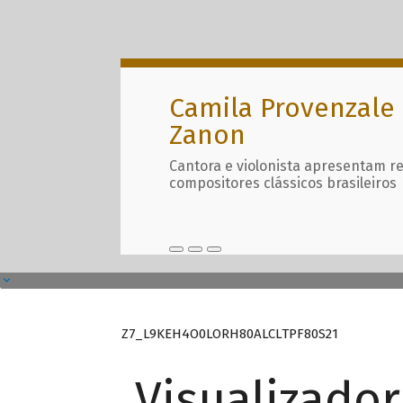
Camila Provenzale 
Zanon
Cantora e violonista apresentam r
compositores clássicos brasileiros
Z7_L9KEH4O0LORH80ALCLTPF80S21
Visualizado