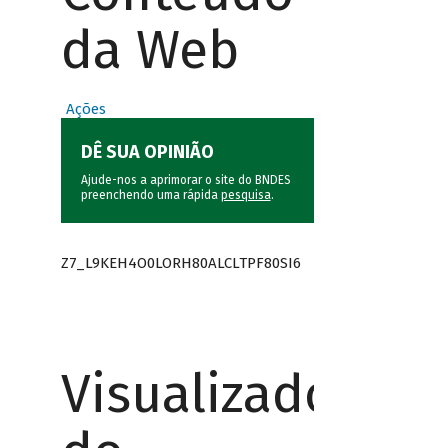
da Web
Ações
DÊ SUA OPINIÃO
Ajude-nos a aprimorar o site do BNDES
preenchendo uma rápida
pesquisa
.
Z7_L9KEH4O0LORH80ALCLTPF80SI6
Visualizador