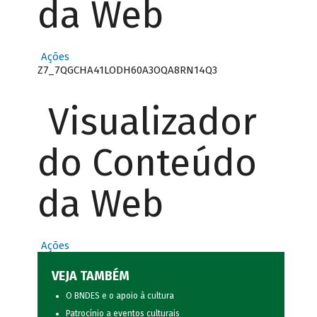
da Web
Ações
Z7_7QGCHA41LODH60A3OQA8RN14Q3
Visualizador
do Conteúdo
da Web
Ações
VEJA TAMBÉM
O BNDES e o apoio à cultura
Patrocínio a eventos culturais