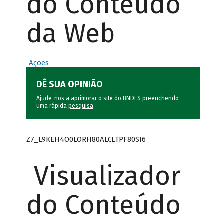
do Conteúdo
da Web
Ações
DÊ SUA OPINIÃO
Ajude-nos a aprimorar o site do BNDES preenchendo
uma rápida
pesquisa
.
Z7_L9KEH4O0LORH80ALCLTPF80SI6
Visualizador
do Conteúdo