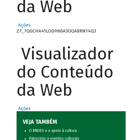
da Web
Ações
Z7_7QGCHA41LODH60A3OQA8RN14Q3
Visualizador
do Conteúdo
da Web
Ações
VEJA TAMBÉM
O BNDES e o apoio à cultura
Patrocínio a eventos culturais