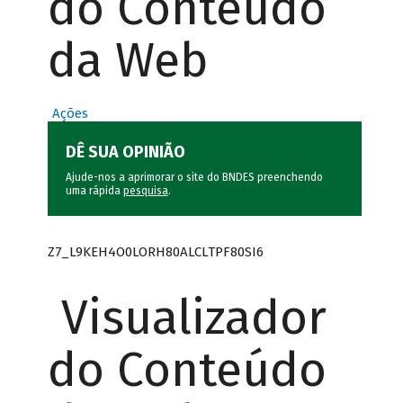
do Conteúdo
da Web
Ações
DÊ SUA OPINIÃO
Ajude-nos a aprimorar o site do BNDES preenchendo
uma rápida
pesquisa
.
Z7_L9KEH4O0LORH80ALCLTPF80SI6
Visualizador
do Conteúdo