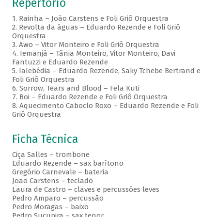
Repertório
1. Rainha – João Carstens e Foli Griô Orquestra
2. Revolta da águas – Eduardo Rezende e Foli Griô
Orquestra
3. Awo – Vitor Monteiro e Foli Griô Orquestra
4. Iemanjá – Tânia Monteiro, Vitor Monteiro, Davi
Fantuzzi e Eduardo Rezende
5. Ialebédia – Eduardo Rezende, Saky Tchebe Bertrand e
Foli Griô Orquestra
6. Sorrow, Tears and Blood – Fela Kuti
7. Boi – Eduardo Rezende e Foli Griô Orquestra
8. Aquecimento Caboclo Roxo – Eduardo Rezende e Foli
Griô Orquestra
Ficha Técnica
Ciça Salles – trombone
Eduardo Rezende – sax barítono
Gregório Carnevale – bateria
João Carstens – teclado
Laura de Castro – claves e percussões leves
Pedro Amparo – percussão
Pedro Moragas – baixo
Pedro Sucupira – sax tenor