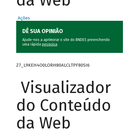
da Web
Ações
DÊ SUA OPINIÃO
Ajude-nos a aprimorar o site do BNDES preenchendo
uma rápida
pesquisa
.
Z7_L9KEH4O0LORH80ALCLTPF80SI6
Visualizador
do Conteúdo
da Web