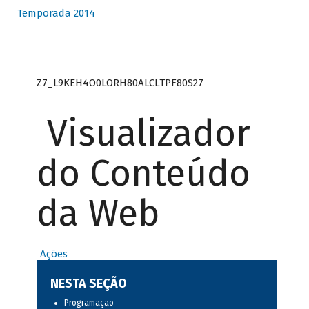
Temporada 2014
Z7_L9KEH4O0LORH80ALCLTPF80S27
Visualizador
do Conteúdo
da Web
Ações
NESTA SEÇÃO
Programação