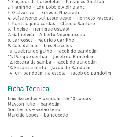
1. Caçador de borboletas – Radamés Gnattali
2. Pianinho – Edu Lobo e Aldir Blanc
3. O alvorecer – Ernesto Nazareth
4. Suíte Norte Sul Leste Oeste – Hermeto Pascoal
5. Ponteio para cordas – Cláudio Santoro
6. Il neige – Henrique Oswald
7. Galhofeira – Alberto Nepomuceno
8. Carrossel – Maurício Carrilho
9. Colo de mãe – Luis Barcelos
10. Quebrando galho – Jacob do Bandolim
11. Por que sonhar – Jacob do Bandolim
12. Receita de samba – Jacob do Bandolim
13. Encantamento – Jacob do Bandolim
14. Um bandolim na escola – Jacob do Bandolim
Ficha Técnica
Luis Barcellos – bandolim de 10 cordas
Maycon Júlio – bandolim
Son Lemos – violão tenor
Marcílio Lopes – bandocello