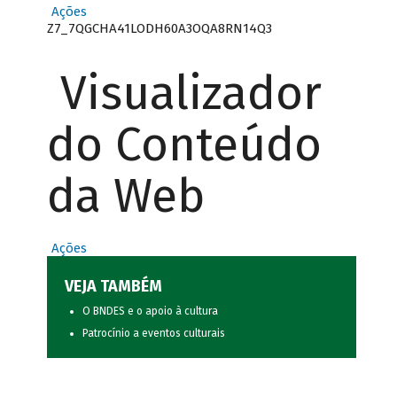
Ações
Z7_7QGCHA41LODH60A3OQA8RN14Q3
Visualizador
do Conteúdo
da Web
Ações
VEJA TAMBÉM
O BNDES e o apoio à cultura
Patrocínio a eventos culturais