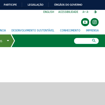
PARTICIPE
LEGISLAÇÃO
ÓRGÃOS DO GOVERNO
⁣
ENGLISH
ACESSIBILIDADE
A+
A-
NCIA
DESENVOLVIMENTO SUSTENTÁVEL
CONHECIMENTO
IMPRENSA
Busca
gem de tela