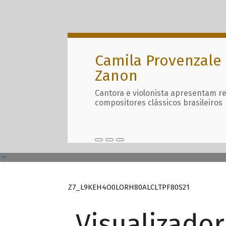
Camila Provenzale 
Zanon
Cantora e violonista apresentam r
compositores clássicos brasileiros
Z7_L9KEH4O0LORH80ALCLTPF80S21
Visualizado