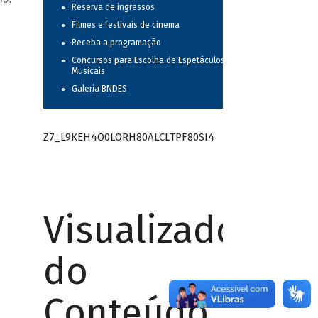
Reserva de ingressos
Filmes e festivais de cinema
Receba a programação
Concursos para Escolha de Espetáculos
Musicais
Galeria BNDES
Z7_L9KEH4O0LORH80ALCLTPF80SI4
Visualizador
do
Conteúdo