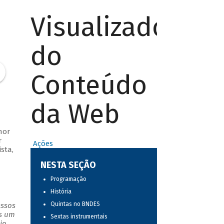
Visualizador
do
Conteúdo
da Web
nor
r
Ações
sta,
NESTA SEÇÃO
Programação
História
Quintas no BNDES
essos
as um
Sextas instrumentais
io.