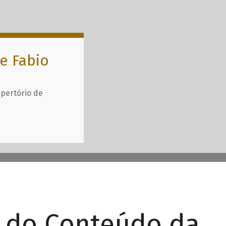
e Fabio
epertório de
r do Conteúdo da