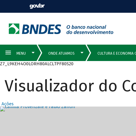
Z7_L9KEH4O0LORH80ALCLTPF80S20
Visualizador do 
Ações
Destaques Prin