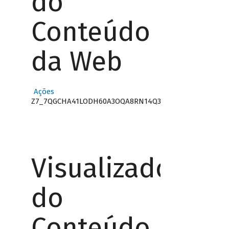
do
Conteúdo
da Web
Ações
Z7_7QGCHA41LODH60A3OQA8RN14Q3
Visualizador
do
Conteúdo