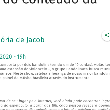
ria de Jacob
2020 - 19h
mposta por dois bandolins (sendo um de 10 cordas), violão te
ma extensão do violoncelo –, o grupo Bandolinata busca reuni
râneos. Neste show, celebra a herança de nosso maior bandolini
painel da música brasileira através do instrumento.
va de seu lugar pela internet, você ainda pode encontrar ingr
ia do espetáculo, a partir das 18h. Cada pessoa receberá apen
o de ingressos disponíveis sujeito à lotação máxima do auditór