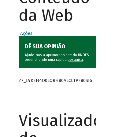
da Web
Ações
DÊ SUA OPINIÃO
Ajude-nos a aprimorar o site do BNDES
preenchendo uma rápida
pesquisa
.
Z7_L9KEH4O0LORH80ALCLTPF80SI6
Visualizador