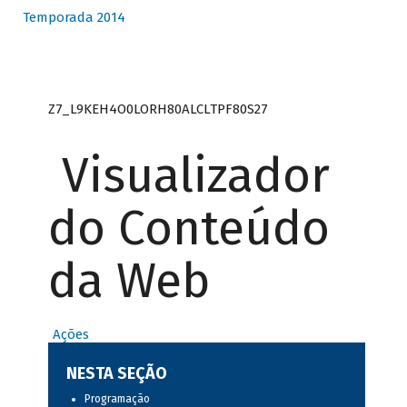
Temporada 2014
Z7_L9KEH4O0LORH80ALCLTPF80S27
Visualizador
do Conteúdo
da Web
Ações
NESTA SEÇÃO
Programação