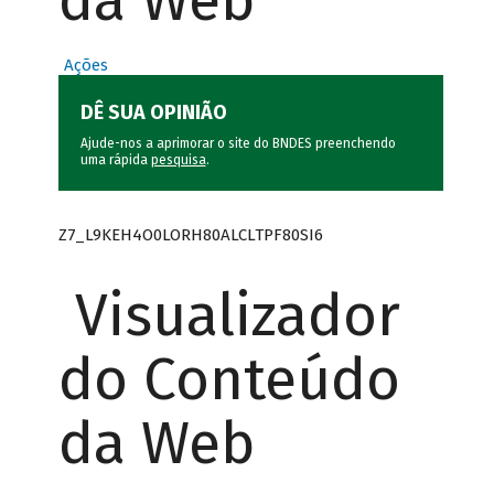
da Web
Ações
DÊ SUA OPINIÃO
Ajude-nos a aprimorar o site do BNDES preenchendo
uma rápida
pesquisa
.
Z7_L9KEH4O0LORH80ALCLTPF80SI6
Visualizador
do Conteúdo
da Web