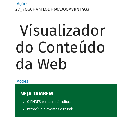
Ações
Z7_7QGCHA41LODH60A3OQA8RN14Q3
Visualizador
do Conteúdo
da Web
Ações
VEJA TAMBÉM
O BNDES e o apoio à cultura
Patrocínio a eventos culturais