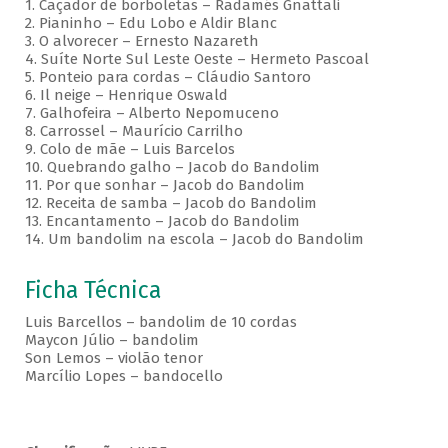
1. Caçador de borboletas – Radamés Gnattali
2. Pianinho – Edu Lobo e Aldir Blanc
3. O alvorecer – Ernesto Nazareth
4. Suíte Norte Sul Leste Oeste – Hermeto Pascoal
5. Ponteio para cordas – Cláudio Santoro
6. Il neige – Henrique Oswald
7. Galhofeira – Alberto Nepomuceno
8. Carrossel – Maurício Carrilho
9. Colo de mãe – Luis Barcelos
10. Quebrando galho – Jacob do Bandolim
11. Por que sonhar – Jacob do Bandolim
12. Receita de samba – Jacob do Bandolim
13. Encantamento – Jacob do Bandolim
14. Um bandolim na escola – Jacob do Bandolim
Ficha Técnica
Luis Barcellos – bandolim de 10 cordas
Maycon Júlio – bandolim
Son Lemos – violão tenor
Marcílio Lopes – bandocello