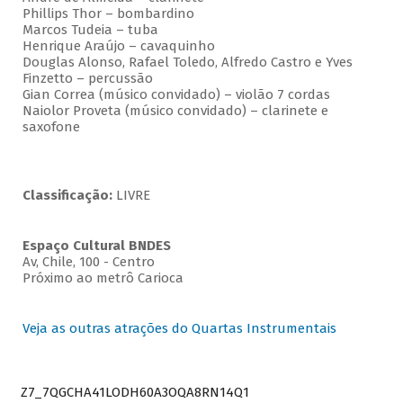
Phillips Thor – bombardino
Marcos Tudeia – tuba
Henrique Araújo – cavaquinho
Douglas Alonso, Rafael Toledo, Alfredo Castro e Yves
Finzetto – percussão
Gian Correa (músico convidado) – violão 7 cordas
Naiolor Proveta (músico convidado) – clarinete e
saxofone
Classificação:
LIVRE
Espaço Cultural BNDES
Av, Chile, 100 - Centro
Próximo ao metrô Carioca
Veja as outras atrações do Quartas Instrumentais
Z7_7QGCHA41LODH60A3OQA8RN14Q1