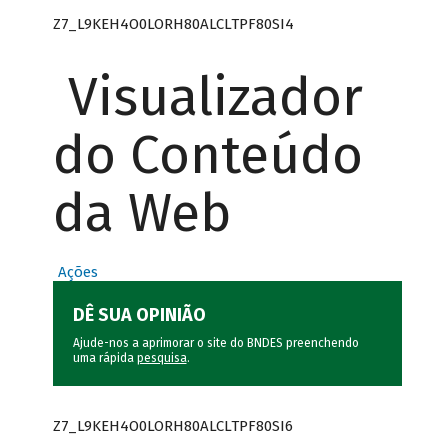
Z7_L9KEH4O0LORH80ALCLTPF80SI4
Visualizador
do Conteúdo
da Web
Ações
DÊ SUA OPINIÃO
Ajude-nos a aprimorar o site do BNDES preenchendo
uma rápida
pesquisa
.
Z7_L9KEH4O0LORH80ALCLTPF80SI6