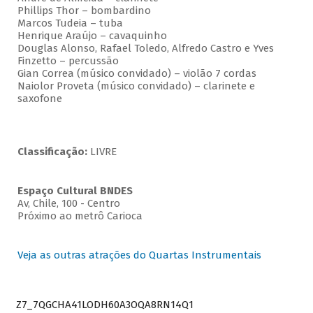
Phillips Thor – bombardino
Marcos Tudeia – tuba
Henrique Araújo – cavaquinho
Douglas Alonso, Rafael Toledo, Alfredo Castro e Yves
Finzetto – percussão
Gian Correa (músico convidado) – violão 7 cordas
Naiolor Proveta (músico convidado) – clarinete e
saxofone
Classificação:
LIVRE
Espaço Cultural BNDES
Av, Chile, 100 - Centro
Próximo ao metrô Carioca
Veja as outras atrações do Quartas Instrumentais
Z7_7QGCHA41LODH60A3OQA8RN14Q1