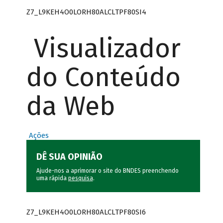
Z7_L9KEH4O0LORH80ALCLTPF80SI4
Visualizador
do Conteúdo
da Web
Ações
DÊ SUA OPINIÃO
Ajude-nos a aprimorar o site do BNDES preenchendo
uma rápida
pesquisa
.
Z7_L9KEH4O0LORH80ALCLTPF80SI6