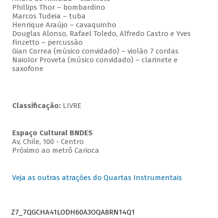
Phillips Thor – bombardino
Marcos Tudeia – tuba
Henrique Araújo – cavaquinho
Douglas Alonso, Rafael Toledo, Alfredo Castro e Yves
Finzetto – percussão
Gian Correa (músico convidado) – violão 7 cordas
Naiolor Proveta (músico convidado) – clarinete e
saxofone
Classificação:
LIVRE
Espaço Cultural BNDES
Av, Chile, 100 - Centro
Próximo ao metrô Carioca
Veja as outras atrações do Quartas Instrumentais
Z7_7QGCHA41LODH60A3OQA8RN14Q1