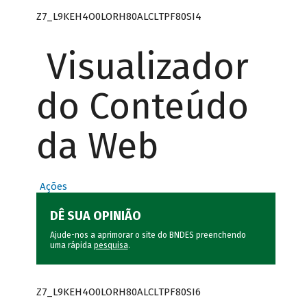
Z7_L9KEH4O0LORH80ALCLTPF80SI4
Visualizador
do Conteúdo
da Web
Ações
DÊ SUA OPINIÃO
Ajude-nos a aprimorar o site do BNDES preenchendo
uma rápida
pesquisa
.
Z7_L9KEH4O0LORH80ALCLTPF80SI6